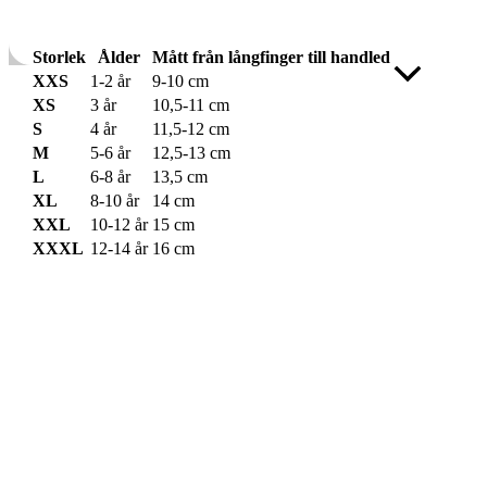
Storlek
Ålder
Mått från långfinger till handled
Rulla
XXS
1-2 år
9-10 cm
till
XS
3 år
10,5-11 cm
toppen
S
4 år
11,5-12 cm
M
5-6 år
12,5-13 cm
L
6-8 år
13,5 cm
XL
8-10 år
14 cm
XXL
10-12 år
15 cm
XXXL
12-14 år
16 cm