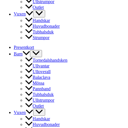
Ullstrumpor
Outlet
Vuxen
Handskar
Huvudbonader
Tubhalsduk
Strumpor
Presentkort
Barn
Tornedalshandsken
Ullvantar
Ulloverall
Balaclava
Mössa
Pannband
Tubhalsduk
Ullstrumpor
Outlet
Vuxen
Handskar
Huvudbonader