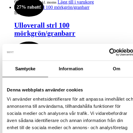
Det
Det
995
kr
729
kr
Lägg till i varukorg
inkl. moms
27% rabatt!
ursprungliga
nuvarande
priset
priset
Barn
var:
är:
995kr.
729kr.
Ulloverall strl 100
mörkgrön/granbarr
Det
Det
995
kr
729
kr
Lägg till i varukorg
inkl. moms
27% rabatt!
ursprungliga
nuvarande
priset
priset
Barn
var:
är:
995kr.
729kr.
Ulloverall strl 100 ljusbrun/bollar
Samtycke
Information
Om
Det
Det
995
kr
729
kr
Lägg till i varukorg
inkl. moms
27% rabatt!
ursprungliga
nuvarande
Denna webbplats använder cookies
priset
priset
Barn
var:
är:
Vi använder enhetsidentifierare för att anpassa innehållet oc
995kr.
729kr.
Ulloverall strl 100 vinröd/hjärtan
annonserna till användarna, tillhandahålla funktioner för
sociala medier och analysera vår trafik. Vi vidarebefordrar
Det
Det
995
kr
729
kr
Lägg till i varukorg
inkl. moms
även sådana identifierare och annan information från din
30% rabatt!
ursprungliga
nuvarande
enhet till de sociala medier och annons- och analysföretag
priset
priset
Barn