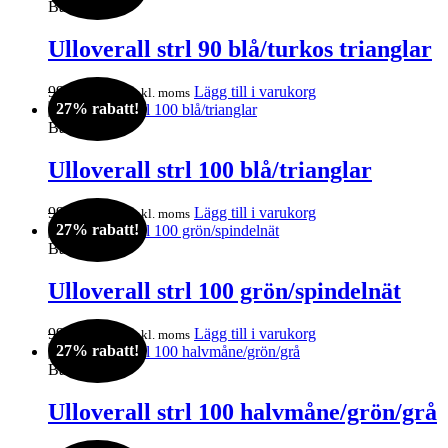
priset
priset
Barn
var:
är:
995kr.
729kr.
Ulloverall strl 90 blå/turkos trianglar
Det
Det
995
kr
729
kr
Lägg till i varukorg
inkl. moms
27% rabatt!
ursprungliga
nuvarande
priset
priset
Barn
var:
är:
995kr.
729kr.
Ulloverall strl 100 blå/trianglar
Det
Det
995
kr
729
kr
Lägg till i varukorg
inkl. moms
27% rabatt!
ursprungliga
nuvarande
priset
priset
Barn
var:
är:
995kr.
729kr.
Ulloverall strl 100 grön/spindelnät
Det
Det
995
kr
729
kr
Lägg till i varukorg
inkl. moms
27% rabatt!
ursprungliga
nuvarande
priset
priset
Barn
var:
är:
995kr.
729kr.
Ulloverall strl 100 halvmåne/grön/grå