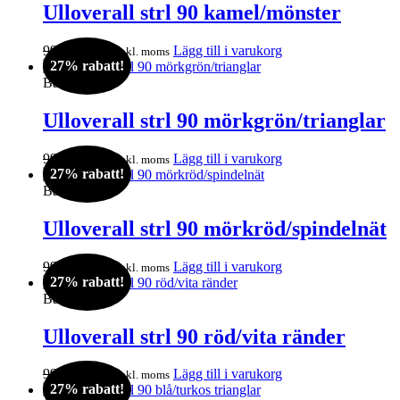
995kr.
729kr.
Ulloverall strl 90 kamel/mönster
Det
Det
995
kr
729
kr
Lägg till i varukorg
inkl. moms
27% rabatt!
ursprungliga
nuvarande
priset
priset
Barn
var:
är:
995kr.
729kr.
Ulloverall strl 90 mörkgrön/trianglar
Det
Det
995
kr
729
kr
Lägg till i varukorg
inkl. moms
27% rabatt!
ursprungliga
nuvarande
priset
priset
Barn
var:
är:
995kr.
729kr.
Ulloverall strl 90 mörkröd/spindelnät
Det
Det
995
kr
729
kr
Lägg till i varukorg
inkl. moms
27% rabatt!
ursprungliga
nuvarande
priset
priset
Barn
var:
är:
995kr.
729kr.
Ulloverall strl 90 röd/vita ränder
Det
Det
995
kr
729
kr
Lägg till i varukorg
inkl. moms
27% rabatt!
ursprungliga
nuvarande