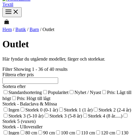
Hem
/
Butik
/
Barn
/ Outlet
Outlet
Här fyndar du utgående modeller, färger och storlekar.
Filter
Showing 1 - 36 of 40 results
Filtrera efter pris
Sortera efter
Standardsortering
Popularitet
Nyhet / Nyast
Pris: Lågt till
högt
Pris: Högt till lågt
Storlek - Balaclava & Mössa
Ingen
Storlek 0 (0-1 år)
Storlek 1 (1 år)
Storlek 2 (2-4 år)
Storlek 3 (5-10 år)
Storlek 3 (5-8 år)
Storlek 4 (8 år.....)
Storlek 5 (vuxen)
Storlek - Ulloveraller
Ingen
80 cm
90 cm
100 cm
110 cm
120 cm
130