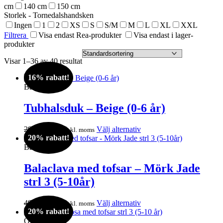
cm
140 cm
150 cm
Storlek - Tornedalshandsken
Ingen
1
2
XS
S
S/M
M
L
XL
XXL
Filtrera
Visa endast Rea-produkter
Visa endast i lager-
produkter
Visar 1–36 av 40 resultat
16% rabatt!
Barn
Tubhalsduk – Beige (0-6 år)
Det
Det
Den
295
kr
249
kr
Välj alternativ
inkl. moms
20% rabatt!
ursprungliga
nuvarande
här
priset
priset
produkten
Balaclava
var:
är:
har
295kr.
249kr.
flera
Balaclava med tofsar – Mörk Jade
varianter.
strl 3 (5-10år)
De
olika
alternativen
Det
Det
Den
495
kr
395
kr
Välj alternativ
inkl. moms
kan
20% rabatt!
ursprungliga
nuvarande
här
väljas
priset
priset
produkten
Outlet