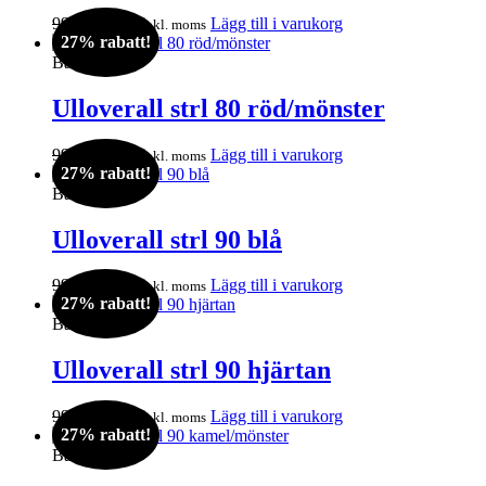
Det
Det
995
kr
729
kr
Lägg till i varukorg
inkl. moms
27% rabatt!
ursprungliga
nuvarande
priset
priset
Barn
var:
är:
995kr.
729kr.
Ulloverall strl 80 röd/mönster
Det
Det
995
kr
729
kr
Lägg till i varukorg
inkl. moms
27% rabatt!
ursprungliga
nuvarande
priset
priset
Barn
var:
är:
995kr.
729kr.
Ulloverall strl 90 blå
Det
Det
995
kr
729
kr
Lägg till i varukorg
inkl. moms
27% rabatt!
ursprungliga
nuvarande
priset
priset
Barn
var:
är:
995kr.
729kr.
Ulloverall strl 90 hjärtan
Det
Det
995
kr
729
kr
Lägg till i varukorg
inkl. moms
27% rabatt!
ursprungliga
nuvarande
priset
priset
Barn
var:
är: