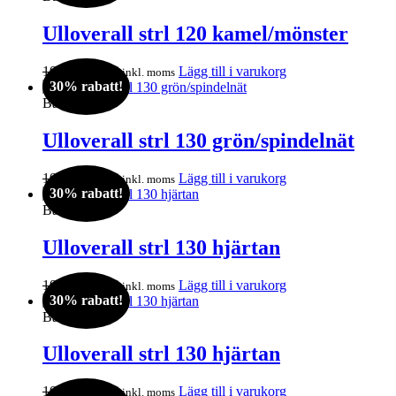
var:
är:
1039kr.
729kr.
Ulloverall strl 120 kamel/mönster
Det
Det
1039
kr
729
kr
Lägg till i varukorg
inkl. moms
30% rabatt!
ursprungliga
nuvarande
priset
priset
Barn
var:
är:
1039kr.
729kr.
Ulloverall strl 130 grön/spindelnät
Det
Det
1039
kr
729
kr
Lägg till i varukorg
inkl. moms
30% rabatt!
ursprungliga
nuvarande
priset
priset
Barn
var:
är:
1039kr.
729kr.
Ulloverall strl 130 hjärtan
Det
Det
1039
kr
729
kr
Lägg till i varukorg
inkl. moms
30% rabatt!
ursprungliga
nuvarande
priset
priset
Barn
var:
är:
1039kr.
729kr.
Ulloverall strl 130 hjärtan
Det
Det
1039
kr
729
kr
Lägg till i varukorg
inkl. moms