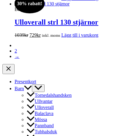
30% rabatt!
ursprungliga
nuvarande
priset
priset
Barn
var:
är:
1039kr.
729kr.
Ulloverall strl 130 stjärnor
Det
Det
1039
kr
729
kr
Lägg till i varukorg
inkl. moms
ursprungliga
nuvarande
1
priset
priset
2
var:
är:
→
1039kr.
729kr.
Presentkort
Barn
Tornedalshandsken
Ullvantar
Ulloverall
Balaclava
Mössa
Pannband
Tubhalsduk