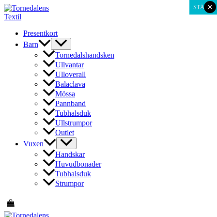
×
Hoppa
STÄNG
till
innehåll
Presentkort
Barn
Tornedalshandsken
Ullvantar
Ulloverall
Balaclava
Mössa
Pannband
Tubhalsduk
Ullstrumpor
Outlet
Vuxen
Handskar
Huvudbonader
Tubhalsduk
Strumpor