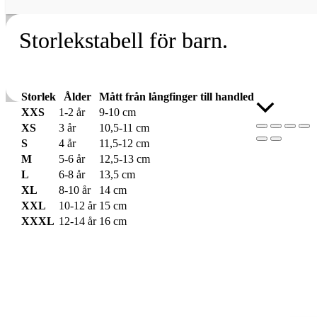
Storlekstabell för barn.
Storlek
Ålder
Mått från långfinger till handled
Rulla
XXS
1-2 år
9-10 cm
till
XS
3 år
10,5-11 cm
toppen
S
4 år
11,5-12 cm
M
5-6 år
12,5-13 cm
L
6-8 år
13,5 cm
XL
8-10 år
14 cm
XXL
10-12 år
15 cm
XXXL
12-14 år
16 cm