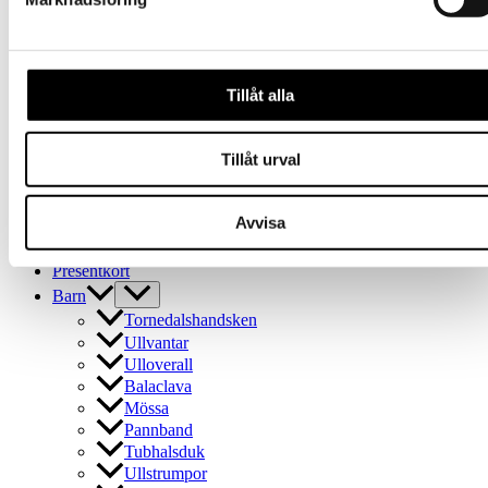
väljas
Balaclava
på
Mössa
produktsidan
Pannband
Tubhalsduk
Tillåt alla
Ullstrumpor
Outlet
Vuxen
Tillåt urval
Handskar
Huvudbonader
Tubhalsduk
Avvisa
Strumpor
Presentkort
Barn
Tornedalshandsken
Ullvantar
Ulloverall
Balaclava
Mössa
Pannband
Tubhalsduk
Ullstrumpor