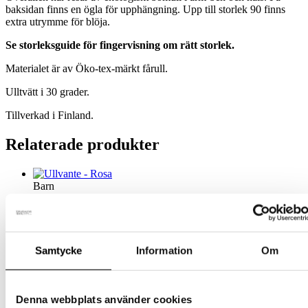
baksidan finns en ögla för upphängning. Upp till storlek 90 finns
extra utrymme för blöja.
Se storleksguide för fingervisning om rätt storlek.
Materialet är av Öko-tex-märkt fårull.
Ulltvätt i 30 grader.
Tillverkad i Finland.
Relaterade produkter
Barn
Ullvante – Rosa
Den
209
kr
Välj alternativ
inkl. moms
Samtycke
Information
Om
här
produkten
Barn
har
flera
Tornedalshandsken – Ljusrosa
Denna webbplats använder cookies
varianter.