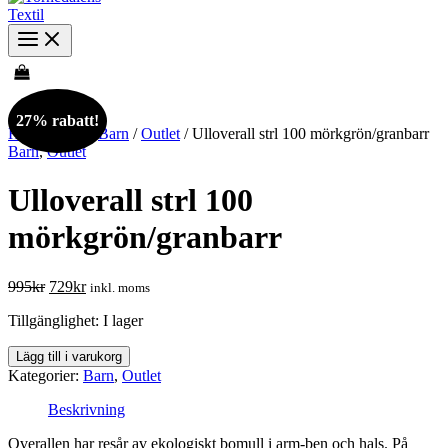
27% rabatt!
Hem
/
Butik
/
Barn
/
Outlet
/ Ulloverall strl 100 mörkgrön/granbarr
Barn
,
Outlet
Ulloverall strl 100
mörkgrön/granbarr
Det
Det
995
kr
729
kr
inkl. moms
ursprungliga
nuvarande
Tillgänglighet:
I lager
priset
priset
var:
är:
Ulloverall
Lägg till i varukorg
995kr.
729kr.
strl
Kategorier:
Barn
,
Outlet
100
mörkgrön/granbarr
Beskrivning
mängd
Overallen har resår av ekologiskt bomull i arm-ben och hals. På