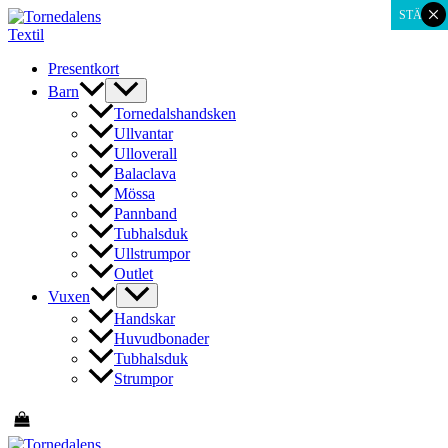
×
Hoppa
STÄNG
till
innehåll
Presentkort
Barn
Tornedalshandsken
Ullvantar
Ulloverall
Balaclava
Mössa
Pannband
Tubhalsduk
Ullstrumpor
Outlet
Vuxen
Handskar
Huvudbonader
Tubhalsduk
Strumpor