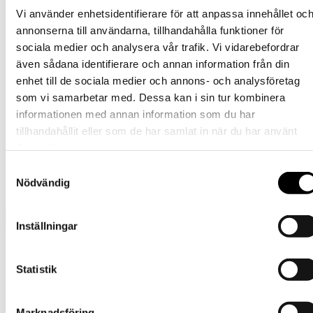
De
Vi använder enhetsidentifierare för att anpassa innehållet oc
Den
389
kr
Välj alternativ
inkl. moms
olika
annonserna till användarna, tillhandahålla funktioner för
här
alternativen
produkten
Barn
sociala medier och analysera vår trafik. Vi vidarebefordrar
kan
har
väljas
även sådana identifierare och annan information från din
flera
Tornedalshandsken – Ljung
på
enhet till de sociala medier och annons- och analysföretag
varianter.
produktsidan
De
som vi samarbetar med. Dessa kan i sin tur kombinera
Den
389
kr
Välj alternativ
inkl. moms
olika
informationen med annan information som du har
här
alternativen
produkten
Barn
tillhandahållit eller som de har samlat in när du har använt
kan
har
väljas
deras tjänster.
flera
Tornedalshandsken – Orange
på
varianter.
Samtyckesval
produktsidan
De
Nödvändig
Den
389
kr
Välj alternativ
inkl. moms
olika
här
alternativen
produkten
kan
har
Inställningar
väljas
flera
på
Presentkort
varianter.
produktsidan
Barn
De
Statistik
olika
Tornedalshandsken
alternativen
Ullvantar
kan
Ulloverall
Marknadsföring