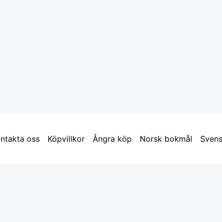
ntakta oss
Köpvillkor
Ångra köp
Norsk bokmål
Sven
liamässan i Piteå