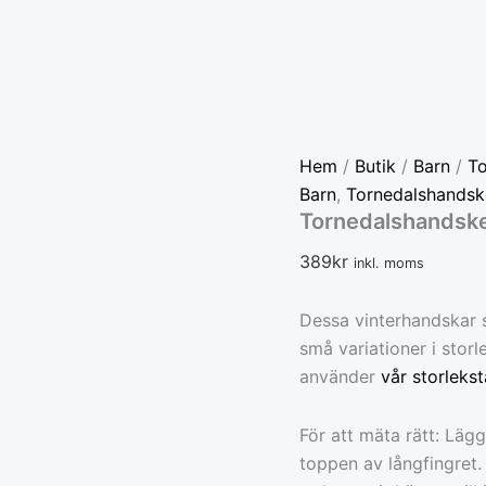
Tornedalshandsken
-
Svart
mängd
Hem
/
Butik
/
Barn
/
T
Barn
,
Tornedalshandsk
Tornedalshandske
389
kr
inkl. moms
Dessa vinterhandskar s
små variationer i sto
använder
vår storlekst
För att mäta rätt: Läg
toppen av långfingret.