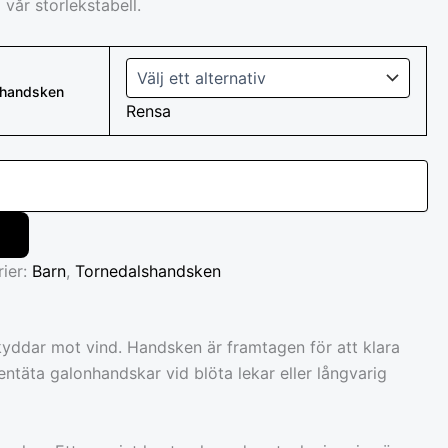
i vår storlekstabell.
lshandsken
Rensa
rier:
Barn
,
Tornedalshandsken
kyddar mot vind. Handsken är framtagen för att klara
ntäta galonhandskar vid blöta lekar eller långvarig