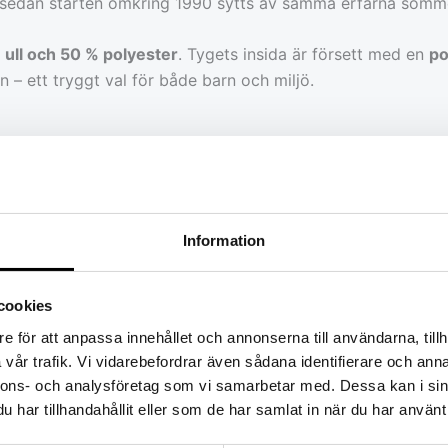
 sedan starten omkring 1990 sytts av samma erfarna sömme
 ull och 50 % polyester
. Tygets insida är försett med en
po
 – ett tryggt val för både barn och miljö.
4 cm, L 15,3-15,6 cm, XL 16-16,4 cm, XXL 16,5-17 cm, XXXL
 jämfört med produktbilderna.
Information
cookies
e för att anpassa innehållet och annonserna till användarna, tillh
vår trafik. Vi vidarebefordrar även sådana identifierare och anna
nnons- och analysföretag som vi samarbetar med. Dessa kan i sin
er och försämrar andningsförmågan
har tillhandahållit eller som de har samlat in när du har använt 