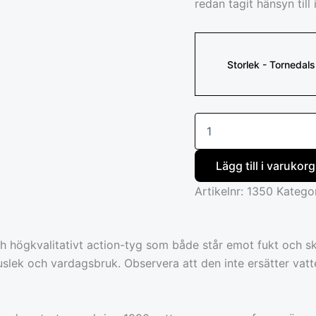
redan tagit hänsyn till 
Storlek - Torneda
Lägg till i varukorg
Artikelnr:
1350
Katego
ch högkvalitativt action-tyg som både står emot fukt och s
slek och vardagsbruk. Observera att den inte ersätter vatte