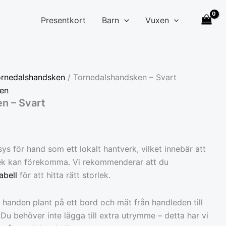
×
STÄNG
Presentkort
Barn
Vuxen
ornedalshandsken
/ Tornedalshandsken – Svart
en
n – Svart
ys för hand som ett lokalt hantverk, vilket innebär att
rlek kan förekomma. Vi rekommenderar att du
abell
för att hitta rätt storlek.
g handen plant på ett bord och mät från handleden till
 Du behöver inte lägga till extra utrymme – detta har vi