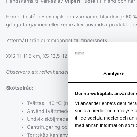
Handskarna tillverkas av
Vilperi Tuote
i Finland och har
Fodret består av en mjuk och värmande blandning:
50 %
giftiga färgämnen eller kemikalier används i produktionen
Yttermått från gummibandet till fingerspets:
XXS 11-11,5 cm, XS 12,5-12,8 cm, S 13-13,5 cm, M 13,5-1
Observera att reflexbandens utseende kan variera något
Samtycke
Skötselråd:
Denna webbplats använder 
Tvättas i 40 °C (maskin- eller handtvätt)
Vi använder enhetsidentifierar
Använd tvättmedel utan blekmedel
sociala medier och analysera 
till de sociala medier och a
Undvik sköljmedel – det täpper till tygets por
med annan information som du 
Centrifugering och torktumlare bör undvikas
Torkskåp kan användas – välj gärna låg värme