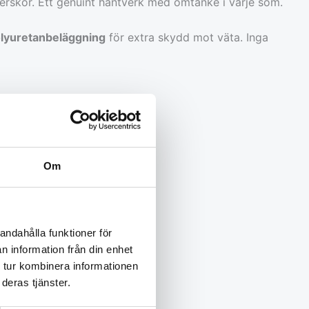
rskor. Ett genuint hantverk med omtanke i varje söm.
lyuretanbeläggning
för extra skydd mot väta. Inga
 18-18,5 cm
Om
andahålla funktioner för
n information från din enhet
 tur kombinera informationen
deras tjänster.