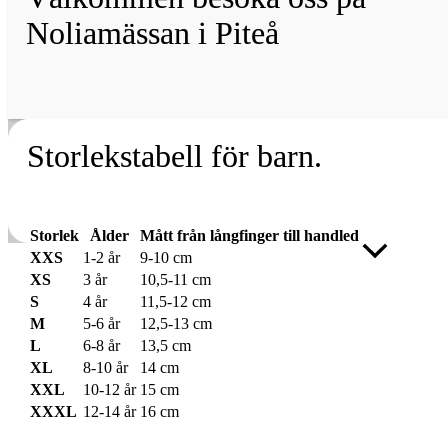
Noliamässan i Piteå
Storlekstabell för barn.
Storlek
Ålder
Mått från långfinger till handled
Rulla
XXS
1-2 år
9-10 cm
till
XS
3 år
10,5-11 cm
toppen
S
4 år
11,5-12 cm
M
5-6 år
12,5-13 cm
L
6-8 år
13,5 cm
XL
8-10 år
14 cm
XXL
10-12 år
15 cm
XXXL
12-14 år
16 cm