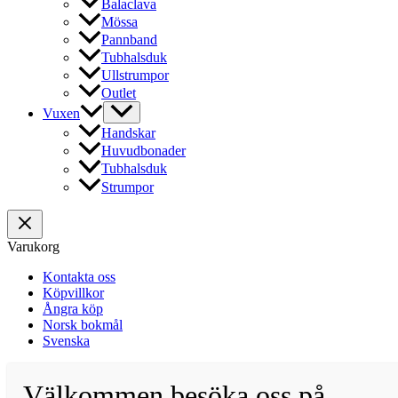
Balaclava
Mössa
Pannband
Tubhalsduk
Ullstrumpor
Outlet
Vuxen
Handskar
Huvudbonader
Tubhalsduk
Strumpor
Varukorg
Kontakta oss
Köpvillkor
Ångra köp
Norsk bokmål
Svenska
Välkommen besöka oss på