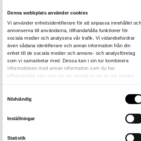
Den
295
kr
Välj alternativ
inkl. moms
olika
här
alternativen
Denna webbplats använder cookies
produkten
Barn
kan
har
väljas
Vi använder enhetsidentifierare för att anpassa innehållet oc
flera
Tubhalsduk – Mörkgul
på
varianter.
annonserna till användarna, tillhandahålla funktioner för
produktsidan
De
sociala medier och analysera vår trafik. Vi vidarebefordrar
Den
295
kr
Välj alternativ
inkl. moms
olika
här
även sådana identifierare och annan information från din
alternativen
produkten
Barn
kan
enhet till de sociala medier och annons- och analysföretag
har
väljas
som vi samarbetar med. Dessa kan i sin tur kombinera
flera
Tubhalsduk – Rosa
på
varianter.
informationen med annan information som du har
produktsidan
De
tillhandahållit eller som de har samlat in när du har använt
Den
295
kr
Välj alternativ
inkl. moms
olika
deras tjänster.
här
alternativen
produkten
Barn
kan
Samtyckesval
har
väljas
Nödvändig
flera
Tubhalsduk – Svart
på
varianter.
produktsidan
De
Den
295
kr
Välj alternativ
inkl. moms
olika
Inställningar
här
alternativen
produkten
kan
har
väljas
Statistik
flera
på