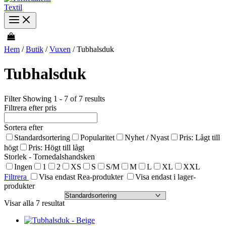
Hem
/
Butik
/
Vuxen
/ Tubhalsduk
Tubhalsduk
Filter
Showing 1 - 7 of 7 results
Filtrera efter pris
Sortera efter
Standardsortering
Popularitet
Nyhet / Nyast
Pris: Lågt till
högt
Pris: Högt till lågt
Storlek - Tornedalshandsken
Ingen
1
2
XS
S
S/M
M
L
XL
XXL
Filtrera
Visa endast Rea-produkter
Visa endast i lager-
produkter
Visar alla 7 resultat