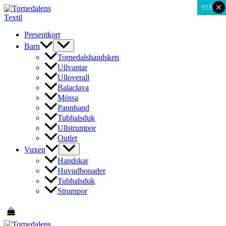
×
Hoppa
STÄNG
till
innehåll
Presentkort
Barn
Tornedalshandsken
Ullvantar
Ulloverall
Balaclava
Mössa
Pannband
Tubhalsduk
Ullstrumpor
Outlet
Vuxen
Handskar
Huvudbonader
Tubhalsduk
Strumpor