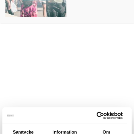
Tubhalsduk – Svart
295
kr
inkl. moms
Silkeull är skönt mot huden och är en blandning mellan silke
och merinoull vilket är varmt och andas.
Tillverkad i Finland av 67% mulesingfri merinoull, 30% silke
och 3% elastan. En lite del elastan (3%) förlänger livslängden
och ökar bekvämligheten.
Storlek 1: 0-6 år, höjd: 28 cm och 40 cm i diameter.
Storlek 2: 7 år till vuxen, höjd: 31 cm och 44 cm i diameter.
Storlek - Tornedalshandsken
Samtycke
Information
Om