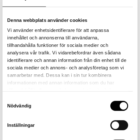
Denna webbplats använder cookies
Tubhalsduk
Lägg till i varukorg
Vi använder enhetsidentifierare för att anpassa
-
innehållet och annonserna till användarna,
Svart
tillhandahålla funktioner för sociala medier och
Artikelnr:
N/A
analysera vår trafik. Vi vidarebefordrar även sådana
mängd
Kategorier:
Tubhalsduk
,
Tubhalsduk
,
Barn
,
Vuxen
identifierare och annan information från din enhet till de
sociala medier och annons- och analysföretag som vi
samarbetar med. Dessa kan i sin tur kombinera
informationen med annan information som du har
Ytterligare information
tillhandahållit eller som de har samlat in när du har
använt deras tjänster.
Samtyckesval
Nödvändig
Storlek -
1, 2
Tornedalshandsken
Inställningar