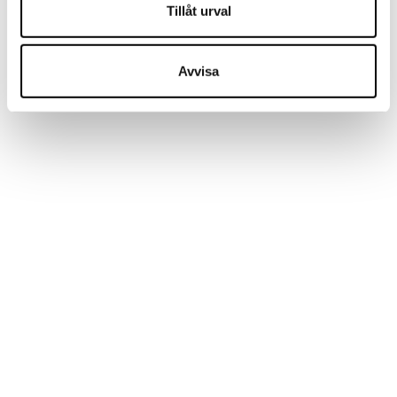
Tillåt urval
Undvik sköljmedel – det täpper till tygets porer och
försämrar andningsförmågan
Avvisa
Centrifugering och torktumlare bör undvikas
Torkskåp kan användas – välj gärna låg värme
Låt inte handskarna torka direkt på element
För bästa resultat – dra ut fodret vid torkning
XXS (1-2 år), XS (3 år), S (4
Storlek -
år), M (5-6 år), L (6-8 år), XL
Tornedalshandsken
(8-10 år), XXL (10-12 år),
XXXL (12-14 år)
Färger
Rosa