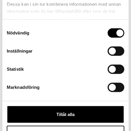
Dessa kan i sin tur kombinera informationen med annan
val för både barn och miljö.
information som du har tillhandahållit eller som de har
samlat in när du har använt deras tjänster.
Yttermått från gummibandet till fingerspets:
Samtyckesval
Nödvändig
XXS 11-11,5 cm, XS 12,5-12,8 cm, S 13-13,5 cm, M 13,5-14
cm, L 15,3-15,6 cm, XL 16-16,4 cm, XXL 16,5-17 cm,
Inställningar
XXXL 18-18,5 cm
Statistik
Observera att reflexbandens utseende kan variera något
jämfört med produktbilderna.
Marknadsföring
Skötselråd:
Tillåt alla
Tvättas i 40 °C (maskin- eller handtvätt)
Använd tvättmedel utan blekmedel