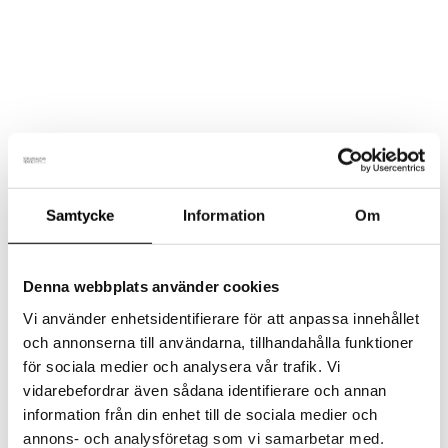
Denna omtyckta vinterhandske är sydd i ett slitstarkt och
högkvalitativt action-tyg som både står emot fukt och skyddar
mot vind. Handsken är framtagen för att klara kalla och
fuktiga väderförhållanden – perfekt för utomhuslek och
vardagsbruk. Observera att den inte ersätter vattentäta
galonhandskar vid blöta lekar eller långvarig kontakt med
vatten.
Samtycke
Information
Om
Handskarna tillverkas av
Vilperi Tuote
i Finland och har
sedan starten omkring 1990 sytts av samma erfarna
Denna webbplats använder cookies
sömmerskor. Ett genuint hantverk med omtanke i varje söm.
Vi använder enhetsidentifierare för att anpassa innehållet
och annonserna till användarna, tillhandahålla funktioner
Fodret består av en mjuk och värmande blandning:
50 % ull
för sociala medier och analysera vår trafik. Vi
och 50 % polyester
. Tygets insida är försett med en
vidarebefordrar även sådana identifierare och annan
polyuretanbeläggning
för extra skydd mot väta. Inga giftiga
information från din enhet till de sociala medier och
annons- och analysföretag som vi samarbetar med.
färgämnen eller kemikalier används i produktionen – ett tryggt