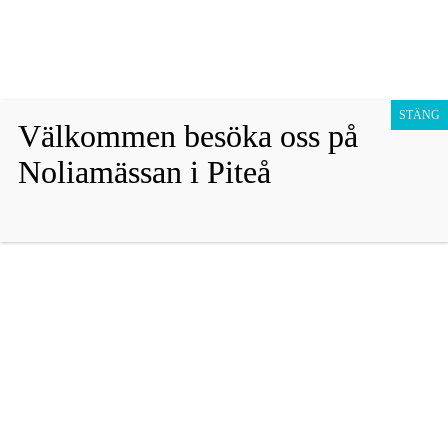
Fraktfritt vid köp över 1800 sek!
Avfärda
Hoppa
Presentkort
till
STÄNG
Välkommen besöka oss på
innehåll
Barn
Noliamässan i Piteå
Vuxen