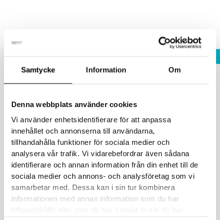
Hoppa
Fraktfritt vid köp över 1800 sek!
Avfärda
till
innehåll
STÄNG
Välkommen besöka oss på
Samtycke
Information
Om
Noliamässan i Piteå
Hem
/
Butik
/ Vuxen
Denna webbplats använder cookies
Vuxen
Vi använder enhetsidentifierare för att anpassa
innehållet och annonserna till användarna,
Filter
Showing 1 - 36 of 77 results
tillhandahålla funktioner för sociala medier och
analysera vår trafik. Vi vidarebefordrar även sådana
identifierare och annan information från din enhet till de
sociala medier och annons- och analysföretag som vi
samarbetar med. Dessa kan i sin tur kombinera
informationen med annan information som du har
tillhandahållit eller som de har samlat in när du har