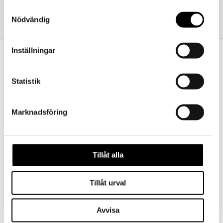
använt deras tjänster.
HANDSKAR
HUVUDBONADER
Samtyckesval
Nödvändig
Inställningar
Statistik
Marknadsföring
STRUMPOR
TUBHALSDUK
Tillåt alla
Tillåt urval
Avvisa
Kontakta oss