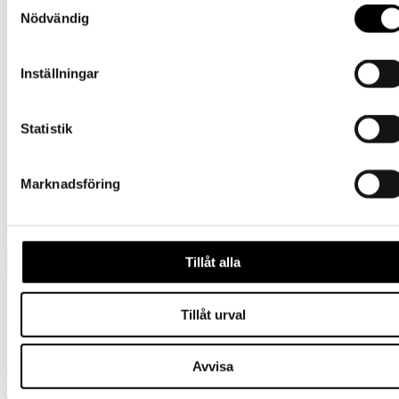
Samtyckesval
Nödvändig
Outlet
Inställningar
Statistik
Tornedalshandsken
Marknadsföring
Ulloverall
Tillåt alla
Presentkort
Tillåt urval
Barn
Tornedalshandsken
Ullvantar
Avvisa
Ulloverall
Balaclava