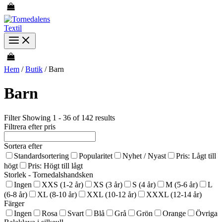
Hem
/
Butik
/ Barn
Barn
Filter
Showing 1 - 36 of 142 results
Filtrera efter pris
Sortera efter
Standardsortering
Popularitet
Nyhet / Nyast
Pris: Lågt till
högt
Pris: Högt till lågt
Storlek - Tornedalshandsken
Ingen
XXS (1-2 år)
XS (3 år)
S (4 år)
M (5-6 år)
L
(6-8 år)
XL (8-10 år)
XXL (10-12 år)
XXXL (12-14 år)
Färger
Ingen
Rosa
Svart
Blå
Grå
Grön
Orange
Övriga