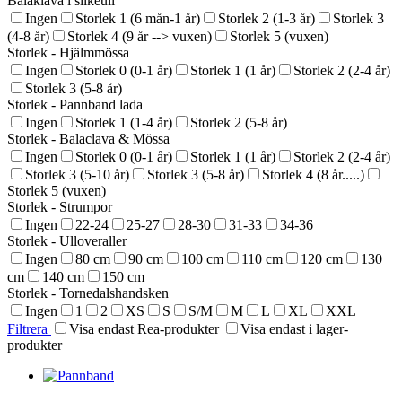
Balaklava i silkeull
Ingen
Storlek 1 (6 mån-1 år)
Storlek 2 (1-3 år)
Storlek 3
(4-8 år)
Storlek 4 (9 år --> vuxen)
Storlek 5 (vuxen)
Storlek - Hjälmmössa
Ingen
Storlek 0 (0-1 år)
Storlek 1 (1 år)
Storlek 2 (2-4 år)
Storlek 3 (5-8 år)
Storlek - Pannband lada
Ingen
Storlek 1 (1-4 år)
Storlek 2 (5-8 år)
Storlek - Balaclava & Mössa
Ingen
Storlek 0 (0-1 år)
Storlek 1 (1 år)
Storlek 2 (2-4 år)
Storlek 3 (5-10 år)
Storlek 3 (5-8 år)
Storlek 4 (8 år.....)
Storlek 5 (vuxen)
Storlek - Strumpor
Ingen
22-24
25-27
28-30
31-33
34-36
Storlek - Ulloveraller
Ingen
80 cm
90 cm
100 cm
110 cm
120 cm
130
cm
140 cm
150 cm
Storlek - Tornedalshandsken
Ingen
1
2
XS
S
S/M
M
L
XL
XXL
Filtrera
Visa endast Rea-produkter
Visa endast i lager-
produkter