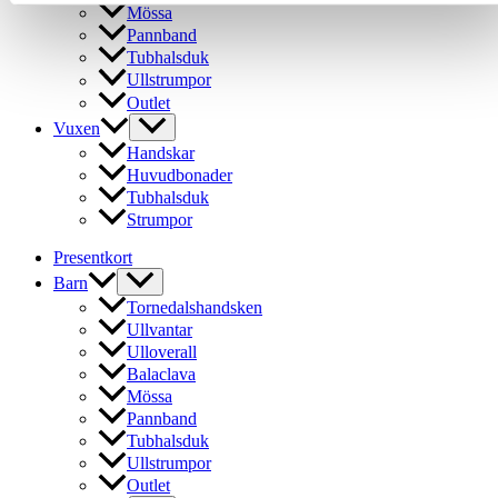
Mössa
Pannband
Tubhalsduk
Ullstrumpor
Outlet
Vuxen
Handskar
Huvudbonader
Tubhalsduk
Strumpor
Presentkort
Barn
Tornedalshandsken
Ullvantar
Ulloverall
Balaclava
Mössa
Pannband
Tubhalsduk
Ullstrumpor
Outlet