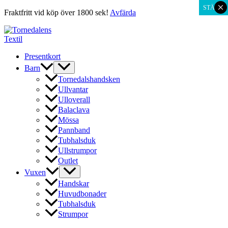
×
STÄNG
Fraktfritt vid köp över 1800 sek!
Avfärda
Hoppa
till
innehåll
Presentkort
Barn
Tornedalshandsken
Ullvantar
Ulloverall
Balaclava
Mössa
Pannband
Tubhalsduk
Ullstrumpor
Outlet
Vuxen
Handskar
Huvudbonader
Tubhalsduk
Strumpor