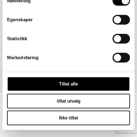
Nødvendig
TUBE SKJERF
ULLSOKKER FOR BARN
Egenskaper
ULLVOTTER TIL BARN
Statistikk
Markedsføring
Tillat alle
tillat utvalg
Kontakt oss på
Vilkår for kjøp
Norsk bokmål
Ikke tillat
Svenska