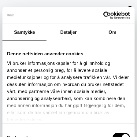
Hopp
rett
til
innholdet
Samtykke
Detaljer
Om
Hjem
/ Barn
Denne nettsiden anvender cookies
Barn
Vi bruker informasjonskapsler for å gi innhold og
Filter
Showing 1 - 36 of 231 results
annonser et personlig preg, for å levere sosiale
BALAKLAVA I ULL
CAP
mediefunksjoner og for å analysere trafikken vår. Vi deler
dessuten informasjon om hvordan du bruker nettstedet
vårt, med partnerne våre innen sosiale medier,
annonsering og analysearbeid, som kan kombinere den
MERINOULLUNDERTØY
med annen informasjon du har gjort tilgjengelig for dem,
FOR BARN
OUTLET
eller som de har samlet inn gjennom din bruk av
tjenestene deres.
PANNEBÅND
TORNEDALSHANSKEN
Samtykkevalg