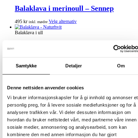
flere
varianter.
Balaklava i merinoull – Sennep
Alternativene
kan
Dette
495
kr
Velg alternativ
inkl. mødre
velges
produktet
på
har
Balaklava i ull
produktsiden
flere
varianter.
Balaklava – Naturhvit
Alternativene
kan
Dette
419
kr
Velg alternativ
inkl. mødre
velges
produktet
på
Samtykke
Detaljer
Om
har
Balaklava i ull
produktsiden
flere
varianter.
Balaklava – Mint
Alternativene
Denne nettsiden anvender cookies
kan
Dette
419
kr
Velg alternativ
inkl. mødre
velges
Vi bruker informasjonskapsler for å gi innhold og annonser et
produktet
på
personlig preg, for å levere sosiale mediefunksjoner og for å
har
Balaklava i ull
produktsiden
analysere trafikken vår. Vi deler dessuten informasjon om
flere
varianter.
Balaklava – Grå
hvordan du bruker nettstedet vårt, med partnerne våre innen
Alternativene
sosiale medier, annonsering og analysearbeid, som kan
kan
Dette
419
kr
Velg alternativ
inkl. mødre
kombinere den med annen informasjon du har gjort
velges