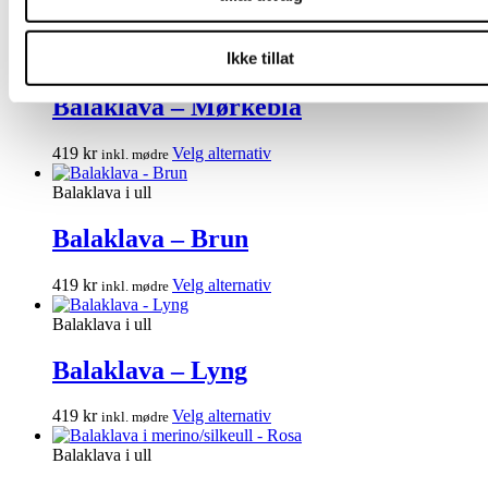
kan
Dette
419
kr
Velg alternativ
inkl. mødre
velges
produktet
på
Ikke tillat
har
Balaklava i ull
produktsiden
flere
varianter.
Balaklava – Mørkeblå
Alternativene
kan
Dette
419
kr
Velg alternativ
inkl. mødre
velges
produktet
på
har
Balaklava i ull
produktsiden
flere
varianter.
Balaklava – Brun
Alternativene
kan
Dette
419
kr
Velg alternativ
inkl. mødre
velges
produktet
på
har
Balaklava i ull
produktsiden
flere
varianter.
Balaklava – Lyng
Alternativene
kan
Dette
419
kr
Velg alternativ
inkl. mødre
velges
produktet
på
har
Balaklava i ull
produktsiden
flere