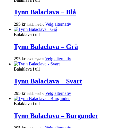
Balaklava i ull
produktsiden
flere
varianter.
Tynn Balaclava – Blå
Alternativene
kan
Dette
295
kr
Velg alternativ
inkl. mødre
velges
produktet
på
har
Balaklava i ull
produktsiden
flere
varianter.
Tynn Balaclava – Grå
Alternativene
kan
Dette
295
kr
Velg alternativ
inkl. mødre
velges
produktet
på
har
Balaklava i ull
produktsiden
flere
varianter.
Tynn Balaclava – Svart
Alternativene
kan
Dette
295
kr
Velg alternativ
inkl. mødre
velges
produktet
på
har
Balaklava i ull
produktsiden
flere
varianter.
Tynn Balaclava – Burgunder
Alternativene
kan
Dette
295
kr
Velg alternativ