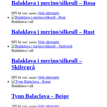
varianter.
Balaklava i merino/silkeull – Rosa
Alternativene
kan
Dette
695
kr
Velg alternativ
inkl. mødre
velges
produktet
på
har
Balaklava i ull
produktsiden
flere
varianter.
Balaklava i merino/silkeull – Rust
Alternativene
kan
Dette
695
kr
Velg alternativ
inkl. mødre
velges
produktet
på
har
Balaklava i ull
produktsiden
flere
varianter.
Balaklava i merino/silkeull –
Alternativene
Skifergrå
kan
velges
på
Dette
695
kr
Velg alternativ
inkl. mødre
produktsiden
produktet
har
Balaklava i ull
flere
varianter.
Tynn Balaclava – Beige
Alternativene
kan
Dette
295
kr
Velg alternativ
inkl. mødre