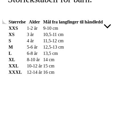
Størrelse
Alder
Mål fra langfinger til håndledd
Skroll
XXS
1-2 år
9-10 cm
til
XS
3 år
10,5-11 cm
toppen
S
4 år
11,5-12 cm
M
5-6 år
12,5-13 cm
L
6-8 år
13,5 cm
XL
8-10 år
14 cm
XXL
10-12 år
15 cm
XXXL
12-14 år
16 cm