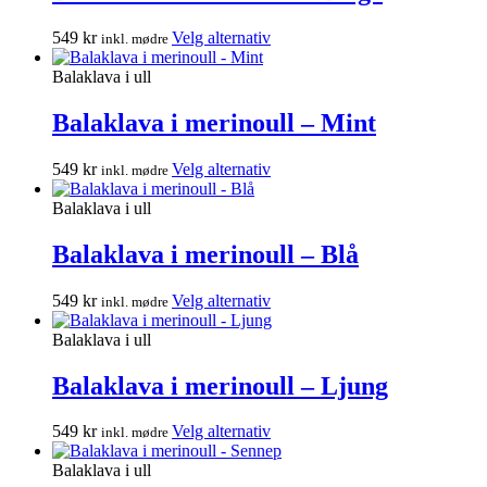
Alternativene
kan
Dette
549
kr
Velg alternativ
inkl. mødre
velges
produktet
på
har
Balaklava i ull
produktsiden
flere
varianter.
Balaklava i merinoull – Mint
Alternativene
kan
Dette
549
kr
Velg alternativ
inkl. mødre
velges
produktet
på
har
Balaklava i ull
produktsiden
flere
varianter.
Balaklava i merinoull – Blå
Alternativene
kan
Dette
549
kr
Velg alternativ
inkl. mødre
velges
produktet
på
har
Balaklava i ull
produktsiden
flere
varianter.
Balaklava i merinoull – Ljung
Alternativene
kan
Dette
549
kr
Velg alternativ
inkl. mødre
velges
produktet
på
har
Balaklava i ull
produktsiden