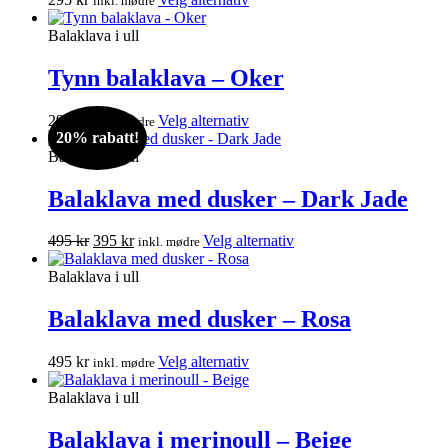
inkl. mødre
velges
produktet
på
har
Balaklava i ull
produktsiden
flere
varianter.
Tynn balaklava – Oker
Alternativene
kan
Dette
295
kr
Velg alternativ
inkl. mødre
velges
20% rabatt!
produktet
på
har
Balaklava i ull
produktsiden
flere
varianter.
Balaklava med dusker – Dark Jade
Alternativene
kan
Opprinnelig
Nåværende
Dette
495
kr
395
kr
Velg alternativ
inkl. mødre
velges
pris
pris
produktet
på
var:
er:
har
Balaklava i ull
produktsiden
495 kr.
395 kr.
flere
varianter.
Balaklava med dusker – Rosa
Alternativene
kan
Dette
495
kr
Velg alternativ
inkl. mødre
velges
produktet
på
har
Balaklava i ull
produktsiden
flere
varianter.
Balaklava i merinoull – Beige