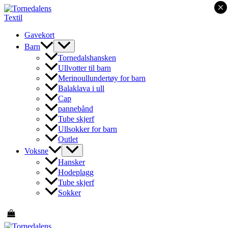
×
Hopp
rett
til
Gavekort
innholdet
Barn
Tornedalshansken
Ullvotter til barn
Merinoullundertøy for barn
Balaklava i ull
Cap
pannebånd
Tube skjerf
Ullsokker for barn
Outlet
Voksne
Hansker
Hodeplagg
Tube skjerf
Sokker