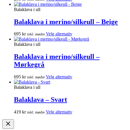
velges
produktet
på
har
Balaklava i ull
produktsiden
flere
varianter.
Balaklava i merino/silkeull – Beige
Alternativene
kan
Dette
695
kr
Velg alternativ
inkl. mødre
velges
produktet
på
har
Balaklava i ull
produktsiden
flere
varianter.
Balaklava i merino/silkeull –
Alternativene
Mørkegrå
kan
velges
på
Dette
695
kr
Velg alternativ
inkl. mødre
produktsiden
produktet
har
Balaklava i ull
flere
varianter.
Balaklava – Svart
Alternativene
kan
Dette
419
kr
Velg alternativ
inkl. mødre
velges
produktet
på
har
produktsiden
flere