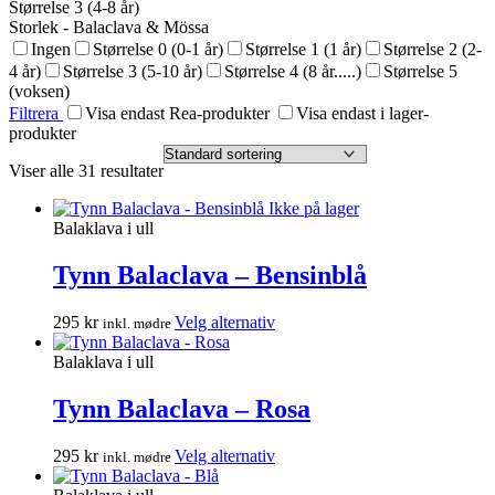
Størrelse 3 (4-8 år)
Storlek - Balaclava & Mössa
Ingen
Størrelse 0 (0-1 år)
Størrelse 1 (1 år)
Størrelse 2 (2-
4 år)
Størrelse 3 (5-10 år)
Størrelse 4 (8 år.....)
Størrelse 5
(voksen)
Filtrera
Visa endast Rea-produkter
Visa endast i lager-
produkter
Viser alle 31 resultater
Ikke på lager
Balaklava i ull
Tynn Balaclava – Bensinblå
Dette
295
kr
Velg alternativ
inkl. mødre
produktet
har
Balaklava i ull
flere
varianter.
Tynn Balaclava – Rosa
Alternativene
kan
Dette
295
kr
Velg alternativ
inkl. mødre
velges
produktet
på
har