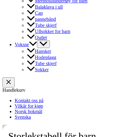
Merinoullundertøy for barn
Balaklava i ull
Cap
pannebånd
Tube skjerf
Ullsokker for barn
Outlet
Voksne
Hansker
Hodeplagg
Tube skjerf
Sokker
Handlekurv
Kontakt oss på
Vilkår for kjøp
Norsk bokmål
Svenska
Storlekstabell för barn.