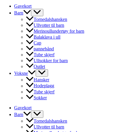
varianter.
Gavekort
Alternativene
Barn
kan
velges
Tornedalshansken
på
Ullvotter til barn
produktsiden
Merinoullundertøy for barn
Balaklava i ull
Cap
pannebånd
Tube skjerf
Ullsokker for barn
Outlet
Voksne
Hansker
Hodeplagg
Tube skjerf
Sokker
Gavekort
Barn
Tornedalshansken
Ullvotter til barn