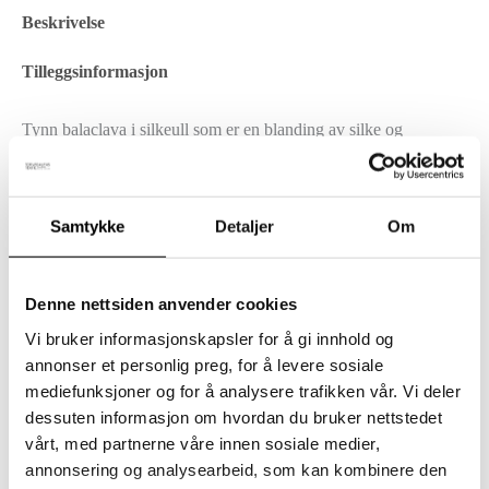
Beskrivelse
Tilleggsinformasjon
Tynn balaclava i silkeull som er en blanding av silke og
mulesingfri merinoull.
Silkeull er varm, puster, transporterer fuktighet og er behagelig
Samtykke
Detaljer
Om
mot huden. Balaklavaen er nyttig under en lue om vinteren eller
om våren og høsten når klimaet er mildere.
Denne nettsiden anvender cookies
Vi bruker informasjonskapsler for å gi innhold og
Materiale: 67 % mulesingfri merinoull, 30 % silke og 3 %
annonser et personlig preg, for å levere sosiale
elastan.
mediefunksjoner og for å analysere trafikken vår. Vi deler
dessuten informasjon om hvordan du bruker nettstedet
Ullvask på 30 grader.
vårt, med partnerne våre innen sosiale medier,
annonsering og analysearbeid, som kan kombinere den