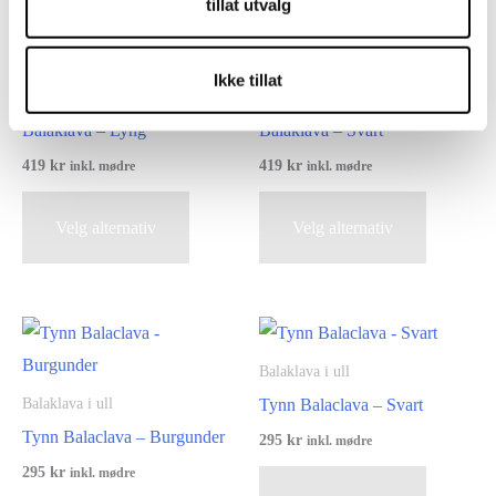
tillat utvalg
Relaterte produkter
Ikke tillat
Balaklava i ull
Balaklava i ull
Balaklava – Lyng
Balaklava – Svart
419
kr
419
kr
inkl. mødre
inkl. mødre
Dette
Dette
Velg alternativ
Velg alternativ
produktet
produktet
har
har
flere
flere
varianter.
varianter.
Alternativene
Alternati
Balaklava i ull
kan
kan
Tynn Balaclava – Svart
Balaklava i ull
velges
velges
Tynn Balaclava – Burgunder
295
kr
inkl. mødre
på
på
295
kr
Dette
inkl. mødre
produktsiden
produktsi