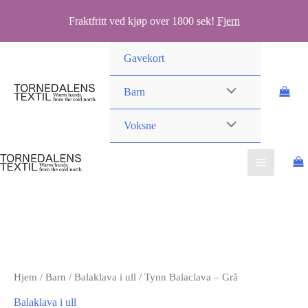
Fraktfritt ved kjøp over 1800 sek!
Fjern
Hopp
Gavekort
rett
til
Barn
innholdet
Voksne
Hjem
/
Barn
/
Balaklava i ull
/ Tynn Balaclava – Grå
Balaklava i ull