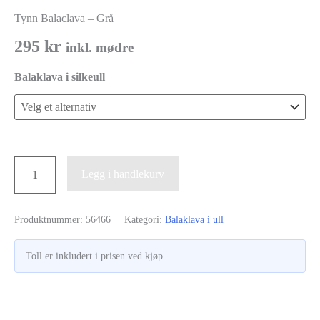
Tynn Balaclava – Grå
295
kr
inkl. mødre
Balaklava i silkeull
Tynn
Legg i handlekurv
Balaclava
-
Produktnummer:
56466
Kategori:
Balaklava i ull
Grå
antall
Toll er inkludert i prisen ved kjøp.