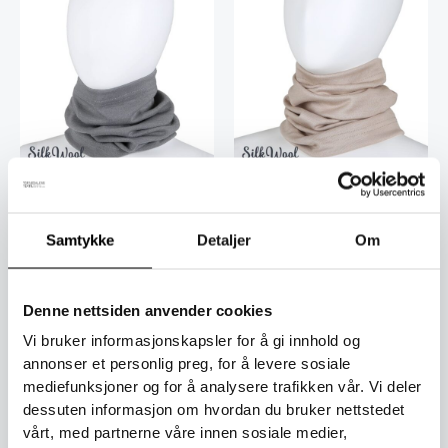
produktet
produktet
har
har
flere
flere
varianter.
varianter.
Alternativene
Alternative
kan
kan
velges
velges
på
på
Barn
Barn
produktsiden
produktsid
Tube skjerf – Grå
Tube skjerf – Grå (kopia)
Samtykke
Detaljer
Om
295
kr
295
kr
inkl. mødre
inkl. mødre
Velg alternativ
Velg alternativ
Denne nettsiden anvender cookies
Vi bruker informasjonskapsler for å gi innhold og
Dette
Dette
annonser et personlig preg, for å levere sosiale
produktet
produktet
mediefunksjoner og for å analysere trafikken vår. Vi deler
har
har
dessuten informasjon om hvordan du bruker nettstedet
flere
flere
vårt, med partnerne våre innen sosiale medier,