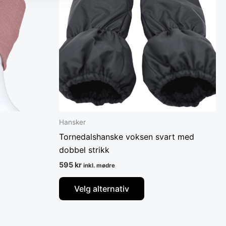
ter.
varianter.
nativene
Alternativene
kan
s
velges
på
ktsiden
produktsiden
Hansker
Tornedalshanske voksen svart med
dobbel strikk
595
kr
inkl. mødre
Velg alternativ