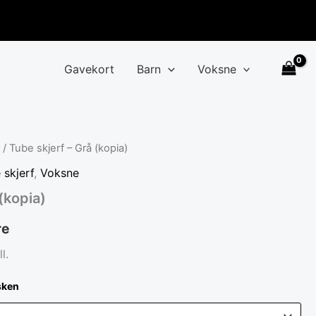
Gavekort
Barn
Voksne
f
/ Tube skjerf – Grå (kopia)
 skjerf
,
Voksne
(kopia)
re
l.
sken