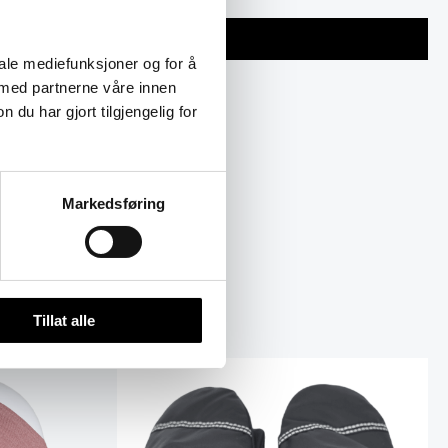
iale mediefunksjoner og for å
 med partnerne våre innen
u har gjort tilgjengelig for
evetiden og øker komforten.
Markedsføring
Tillat alle
Dette
ktet
produktet
har
flere