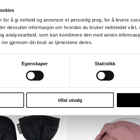
ookies
 for å gi innhold og annonser et personlig preg, for å levere sos
lke og merinoull som er varm og pustende.
deler dessuten informasjon om hvordan du bruker nettstedet vårt,
og analysearbeid, som kan kombinere den med annen informasjon d
 inn gjennom din bruk av tjenestene deres.
e og 3 % elastan. En liten mengde elastan (3 %) forlenger l
Egenskaper
Statistikk
meter.
tillat utvalg
Dette
Dette
produktet
produ
har
har
flere
flere