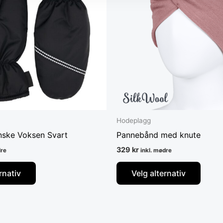
varianter.
varian
Alternativene
Alter
kan
kan
velges
velge
på
på
produktsiden
produ
Hodeplagg
nske Voksen Svart
Pannebånd med knute
329
kr
dre
inkl. mødre
rnativ
Velg alternativ