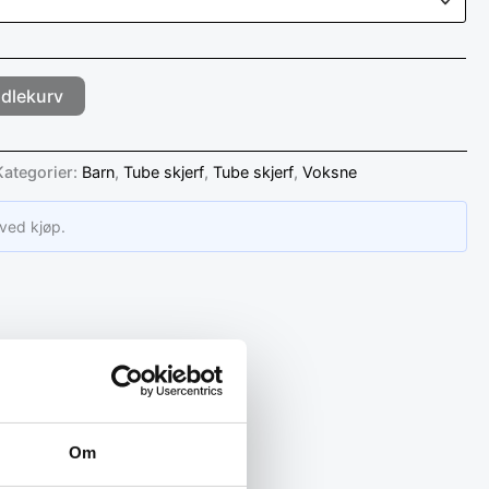
ndlekurv
Kategorier:
Barn
,
Tube skjerf
,
Tube skjerf
,
Voksne
n ved kjøp.
Om