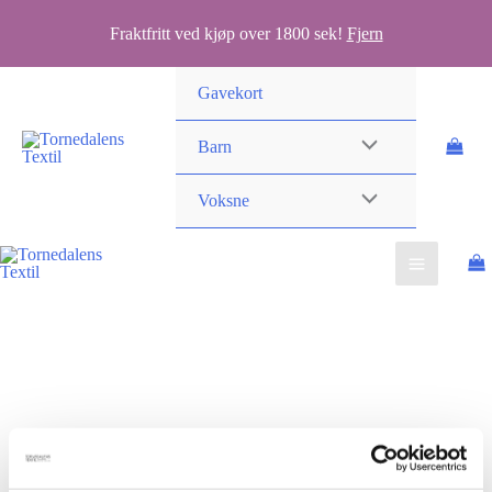
Fraktfritt ved kjøp over 1800 sek!
Fjern
Hopp
Gavekort
rett
til
Barn
innholdet
Voksne
Gavekort