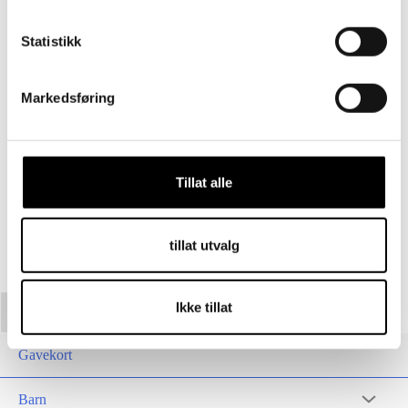
Toll er inkludert i prisen ved kjøp.
Statistikk
Markedsføring
Beskrivelse
Gjør gavekortet personlig ved å laste opp ditt eget bilde.
Tillat alle
Gyldighetsperioden er 24 måneder.
tillat utvalg
Ikke tillat
Gavekort
Barn