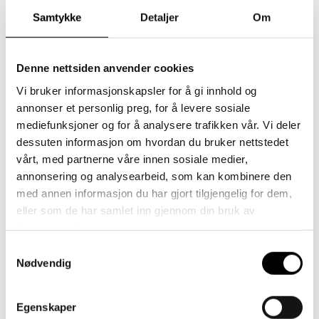
From:
Samtykke
Detaljer
Om
To:
Hjem
/
Annet
/ Gavekort
Denne nettsiden anvender cookies
Vi bruker informasjonskapsler for å gi innhold og
Annet
annonser et personlig preg, for å levere sosiale
Gavekort
mediefunksjoner og for å analysere trafikken vår. Vi deler
Hvis du ønsker å skrive ut gavekortet selv og gi det personlig til
dessuten informasjon om hvordan du bruker nettstedet
vårt, med partnerne våre innen sosiale medier,
noen, vennligst skriv inn din egen e-postadresse under
annonsering og analysearbeid, som kan kombinere den
MOTTAKERINFORMASJON, så vil e-posten med gavekortet
med annen informasjon du har gjort tilgjengelig for dem,
bli sendt til deg slik at du kan skrive det ut. Hvis e-posten ikke
eller som de har samlet inn gjennom din bruk av
har kommet til innboksen din, kan du sjekke papirkurven
tjenestene deres.
Samtykkevalg
This product cannot be purchased
Nødvendig
Kategori:
Annet
Egenskaper