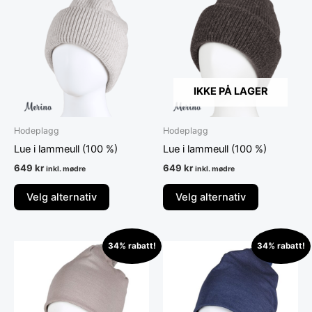
produktet
produktet
har
har
flere
flere
varianter.
varianter.
Alternativene
Alternative
kan
kan
IKKE PÅ LAGER
velges
velges
på
på
Hodeplagg
Hodeplagg
produktsiden
produktsid
Lue i lammeull (100 %)
Lue i lammeull (100 %)
649
kr
649
kr
inkl. mødre
inkl. mødre
Velg alternativ
Velg alternativ
Opprinnelig
Nåværende
Opprinnelig
Nåværende
34% rabatt!
34% rabatt!
Dette
Dette
pris
pris
pris
pris
produktet
produktet
var:
er:
var:
er:
449 kr.
295 kr.
har
449 kr.
295 kr.
har
flere
flere