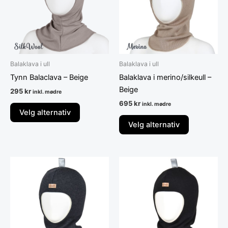
varianter.
varianter.
Alternativene
Alternative
kan
kan
velges
velges
på
på
Balaklava i ull
Balaklava i ull
produktsiden
produktsid
Tynn Balaclava – Beige
Balaklava i merino/silkeull –
Beige
295
kr
inkl. mødre
695
kr
inkl. mødre
Velg alternativ
Velg alternativ
Dette
Dette
produktet
produktet
har
har
flere
flere
varianter.
varianter.
Alternativene
Alternative