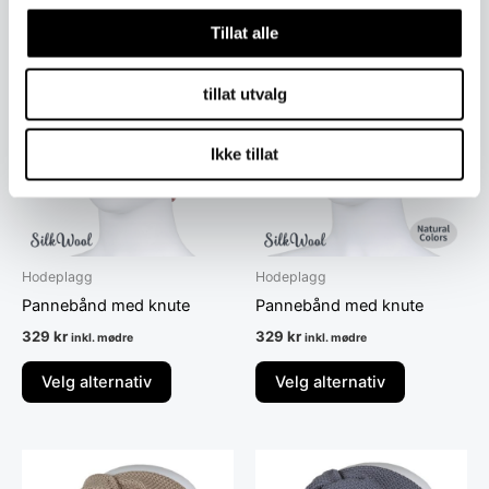
Tillat alle
Dette
Dette
produktet
produktet
tillat utvalg
har
har
flere
flere
Ikke tillat
varianter.
varianter.
Alternativene
Alternative
kan
kan
velges
velges
på
på
Hodeplagg
Hodeplagg
produktsiden
produktsid
Pannebånd med knute
Pannebånd med knute
329
kr
329
kr
inkl. mødre
inkl. mødre
Velg alternativ
Velg alternativ
Dette
Dette
produktet
produktet