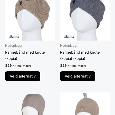
har
har
flere
flere
varianter.
varianter.
Alternativene
Alternative
kan
kan
velges
velges
på
på
Hodeplagg
Hodeplagg
produktsiden
produktsid
Pannebånd med knute
Pannebånd med knute
(kopia)
(kopia) (kopia)
329
kr
329
kr
inkl. mødre
inkl. mødre
Velg alternativ
Velg alternativ
Dette
Dette
produktet
produktet
har
har
flere
flere