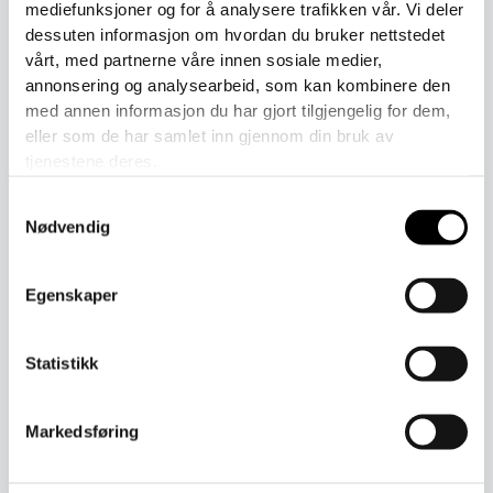
mediefunksjoner og for å analysere trafikken vår. Vi deler
449
kr
295
kr
449
kr
295
kr
inkl. mødre
inkl. mødre
dessuten informasjon om hvordan du bruker nettstedet
Velg alternativ
Velg alternativ
vårt, med partnerne våre innen sosiale medier,
annonsering og analysearbeid, som kan kombinere den
med annen informasjon du har gjort tilgjengelig for dem,
eller som de har samlet inn gjennom din bruk av
Dette
Dette
tjenestene deres.
produktet
produktet
har
har
Samtykkevalg
flere
flere
Nødvendig
varianter.
varianter.
Alternativene
Alternative
Egenskaper
kan
kan
velges
velges
på
på
Statistikk
Hodeplagg
Hodeplagg
produktsiden
produktsid
Pannebånd med knute
Pannebånd med knute
329
kr
329
kr
inkl. mødre
inkl. mødre
Markedsføring
Velg alternativ
Velg alternativ