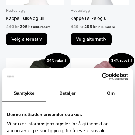
velges
velges
på
på
Hodeplagg
Hodeplagg
produktsiden
produktsid
Kappe i silke og ull
Kappe i silke og ull
449
kr
295
kr
449
kr
295
kr
inkl. mødre
inkl. mødre
Velg alternativ
Velg alternativ
Opprinnelig
Nåværende
Opprinnelig
Nåværende
34% rabatt!
34% rabatt!
Dette
Dette
pris
pris
pris
pris
produktet
produktet
var:
er:
var:
er:
449 kr.
295 kr.
har
449 kr.
295 kr.
har
flere
flere
varianter.
varianter.
Samtykke
Detaljer
Om
Alternativene
Alternative
kan
kan
velges
velges
Denne nettsiden anvender cookies
på
på
Hodeplagg
Hodeplagg
Vi bruker informasjonskapsler for å gi innhold og
produktsiden
produktsid
Kappe i silke og ull
Kappe i silke og ull
annonser et personlig preg, for å levere sosiale