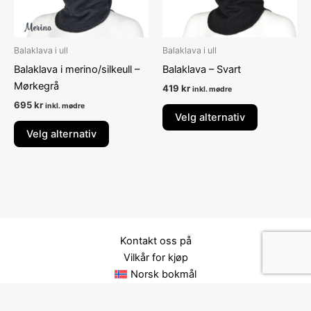
kan
kan
velges
velges
på
på
Balaklava i ull
Balaklava i ull
produktsiden
produktsid
Balaklava i merino/silkeull –
Balaklava – Svart
Mørkegrå
419
kr
inkl. mødre
695
kr
inkl. mødre
Velg alternativ
Velg alternativ
Kontakt oss på
Vilkår for kjøp
Norsk bokmål
Svenska