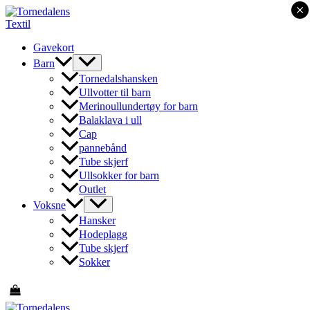
×
Hopp
rett
til
Gavekort
innholdet
Barn
Tornedalshansken
Ullvotter til barn
Merinoullundertøy for barn
Balaklava i ull
Cap
pannebånd
Tube skjerf
Ullsokker for barn
Outlet
Voksne
Hansker
Hodeplagg
Tube skjerf
Sokker