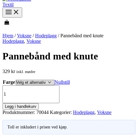
Hjem
/
Voksne
/
Hodeplagg
/ Pannebånd med knute
Hodeplagg
,
Voksne
Pannebånd med knute
329
kr
inkl. mødre
Farge
Nullstill
Pannebånd
med
knute
antall
Legg i handlekurv
Produktnummer:
70044
Kategorier:
Hodeplagg
,
Voksne
Toll er inkludert i prisen ved kjøp.