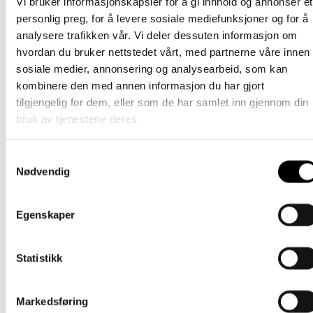
Vi bruker informasjonskapsler for å gi innhold og annonser et
Dette
219
kr
Velg alternativ
personlig preg, for å levere sosiale mediefunksjoner og for å
inkl. mødre
produktet
analysere trafikken vår. Vi deler dessuten informasjon om
har
Hansker
hvordan du bruker nettstedet vårt, med partnerne våre innen
flere
varianter.
sosiale medier, annonsering og analysearbeid, som kan
Votter dame – svart
Alternativene
kombinere den med annen informasjon du har gjort
kan
Dette
879
kr
Velg alternativ
tilgjengelig for dem, eller som de har samlet inn gjennom din
inkl. mødre
velges
produktet
på
bruk av tjenestene deres.
har
Hansker
produktsiden
flere
varianter.
Ullvott Voksen Mørk grå (100 %
Samtykkevalg
Alternativene
Nødvendig
merinoull)
kan
velges
på
Dette
219
kr
Velg alternativ
inkl. mødre
Egenskaper
produktsiden
34% rabatt!
produktet
har
Hodeplagg
flere
varianter.
Kappe i silke og ull
Statistikk
Alternativene
kan
Opprinnelig
Nåværende
Dette
449
kr
295
kr
Velg alternativ
inkl. mødre
velges
Markedsføring
pris
pris
produktet
på