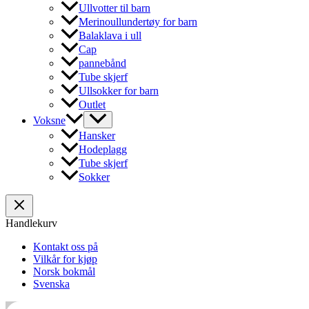
Ullvotter til barn
Merinoullundertøy for barn
Balaklava i ull
Cap
pannebånd
Tube skjerf
Ullsokker for barn
Outlet
Voksne
Hansker
Hodeplagg
Tube skjerf
Sokker
Handlekurv
Kontakt oss på
Vilkår for kjøp
Norsk bokmål
Svenska