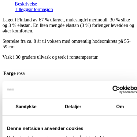
Beskrivelse
Tilleggsinformasjon
Laget i Finland av 67 % ufarget, mulesingfri merinoull, 30 % silke
og 3 % elastan. En liten mengde elastan (3 %) forlenger levetiden og
øker komforten.
Størrelse fra ca. 8 år til voksen med omtrentlig hodeomkrets på 55-
59 cm
Vask i 30 graders ullvask og tørk i romtemperatur.
Farge
rosa
Relaterte produkter
Samtykke
Detaljer
Om
Hansker
Fingervott Voksen Svart (100 %
Denne nettsiden anvender cookies
merinoull)