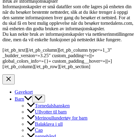
Bruk av informasjonskapsler
Informasjonskapsler er små datafiler som ofte lagres på enheten din
når du besøker bestemte nettsteder, slik at du ikke trenger å oppgi
den samme informasjonen hver gang du besøker et nettsted. For at
du skal få en best mulig opplevelse når du besøker tornedalens.com,
må enheten din godta bruken av informasjonskapsler.
Du kan nekte bruk av informasjonskapsler via nettleserinnstillingene
dine, men da vil enkelte funksjoner på nettstedet ikke fungere.
[/et_pb_text][/et_pb_column][et_pb_column type=»1_3″
_builder_version=»3.25″ custom_padding=»|||»
global_colors_info=»{}» custom_padding__hover=»|||»]
[/et_pb_column][/et_pb_row][/et_pb_section]
Gavekort
Barn
Tornedalshansken
Ullvotter til barn
Merinoullundertøy for barn
Balaklava i ull
Cap
pannebånd