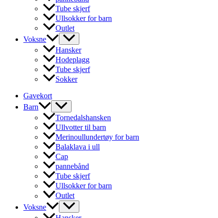
Tube skjerf
Ullsokker for barn
Outlet
Voksne
Hansker
Hodeplagg
Tube skjerf
Sokker
Gavekort
Barn
Tornedalshansken
Ullvotter til barn
Merinoullundertøy for barn
Balaklava i ull
Cap
pannebånd
Tube skjerf
Ullsokker for barn
Outlet
Voksne
Hansker