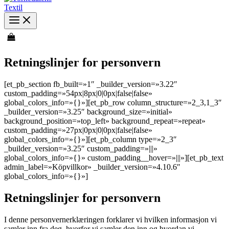
Retningslinjer for personvern
[et_pb_section fb_built=»1″ _builder_version=»3.22″
custom_padding=»54px|8px|0|0px|false|false»
global_colors_info=»{}»][et_pb_row column_structure=»2_3,1_3″
_builder_version=»3.25″ background_size=»initial»
background_position=»top_left» background_repeat=»repeat»
custom_padding=»27px|0px|0|0px|false|false»
global_colors_info=»{}»][et_pb_column type=»2_3″
_builder_version=»3.25″ custom_padding=»|||»
global_colors_info=»{}» custom_padding__hover=»|||»][et_pb_text
admin_label=»Köpvillkor» _builder_version=»4.10.6″
global_colors_info=»{}»]
Retningslinjer for personvern
I denne personvernerklæringen forklarer vi hvilken informasjon vi
samler inn fra deg, hvorfor vi samler den inn og hvordan vi