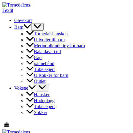
Hopp
rett
til
Gavekort
innholdet
Barn
Tornedalshansken
Ullvotter til barn
Merinoullundertøy for barn
Balaklava i ull
Cap
pannebånd
Tube skjerf
Ullsokker for barn
Outlet
Voksne
Hansker
Hodeplagg
Tube skjerf
Sokker