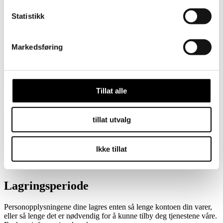
Statistikk
Personopplysninger
Når du legger inn en bestilling på tornedalens.com, samler vi inn
Markedsføring
følgende personopplysninger:
* For- og etternavn
– Postadresse
– E-postadresse
– Mobilnummer
Tillat alle
For å oppfylle forbrukerkjøpslovens bestemmelser om angrerett og
reklamasjon, lagrer vi også:
– Bestillingsnummer
tillat utvalg
– Pakkenummer
– Bestillingsdata (artikkel, farge, størrelse, pris, etc.)
– Pris-/betalingsinformasjon
– Kundenummer
Ikke tillat
Lagringsperiode
Personopplysningene dine lagres enten så lenge kontoen din varer,
eller så lenge det er nødvendig for å kunne tilby deg tjenestene våre.