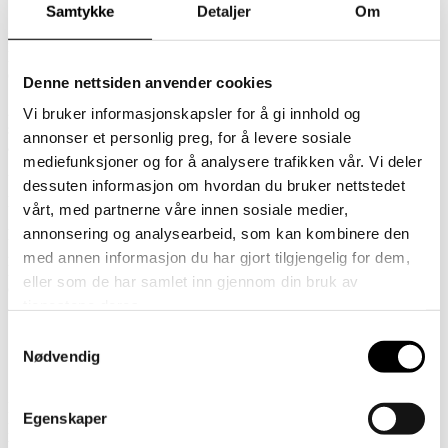
Samtykke
Detaljer
Om
Dine personopplysninger behandles av oss og de eksterne
leverandørene, såkalte databehandlere, som vi engasjerer for å
oppfylle våre forpliktelser overfor deg, som er:
Denne nettsiden anvender cookies
1. Logistikkselskaper.
2. IT-tjenester (selskaper som håndterer nødvendig drift, teknisk
Vi bruker informasjonskapsler for å gi innhold og
support og vedlikehold
annonser et personlig preg, for å levere sosiale
av våre IT-løsninger).
mediefunksjoner og for å analysere trafikken vår. Vi deler
Uavhengige behandlingsansvarlige som vi deler
dessuten informasjon om hvordan du bruker nettstedet
personopplysningene dine med er:
vårt, med partnerne våre innen sosiale medier,
1. Swedbank Pay og Swedbank som leverandør av vårt
annonsering og analysearbeid, som kan kombinere den
kassasystem.
2. Offentlige myndigheter hvis vi er pålagt å gjøre det i henhold til
med annen informasjon du har gjort tilgjengelig for dem,
lov eller ved mistanke
eller som de har samlet inn gjennom din bruk av
om en straffbar handling.
tjenestene deres.
Samtykkevalg
Nødvendig
Slik beskytter vi informasjonen din
Bare de selskapene som faktisk trenger å behandle
Egenskaper
personopplysningene dine for at vi skal kunne oppfylle de formålene
vi har oppgitt, har fått tilgang til dem.