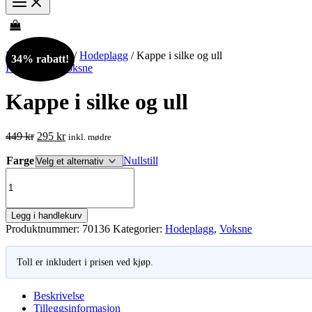
Hjem
/
Voksne
/
Hodeplagg
/ Kappe i silke og ull
34% rabatt!
Hodeplagg
,
Voksne
Kappe i silke og ull
Opprinnelig
Nåværende
449
kr
295
kr
inkl. mødre
pris
pris
Farge
var:
er:
Nullstill
Kappe
449 kr.
295 kr.
i
silke
og
Legg i handlekurv
ull
Produktnummer:
70136
Kategorier:
Hodeplagg
,
Voksne
antall
Toll er inkludert i prisen ved kjøp.
Beskrivelse
Tilleggsinformasjon