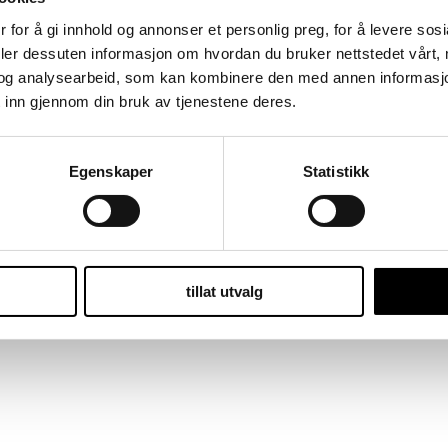
nepsgul (100 % merinoull)
 for å gi innhold og annonser et personlig preg, for å levere sos
deler dessuten informasjon om hvordan du bruker nettstedet vårt,
og analysearbeid, som kan kombinere den med annen informasjon d
 inn gjennom din bruk av tjenestene deres.
Egenskaper
Statistikk
rkeblå (100 % merinoull)
tillat utvalg