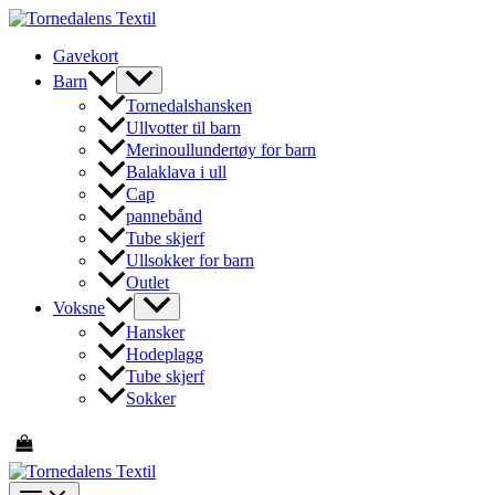
Hopp
rett
Gavekort
til
innholdet
Barn
Tornedalshansken
Ullvotter til barn
Merinoullundertøy for barn
Balaklava i ull
Cap
pannebånd
Tube skjerf
Ullsokker for barn
Outlet
Voksne
Hansker
Hodeplagg
Tube skjerf
Sokker