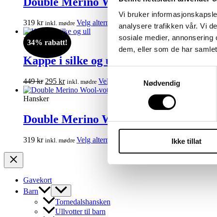
Double Merino Wool-votter voksen sen
Alternativene
Vi bruker informasjonskapsler
kan
Dette
319
kr
Velg alternativ
inkl. mødre
velges
analysere trafikken vår. Vi 
produktet
på
sosiale medier, annonsering 
har
Hodeplagg
produktsiden
34% rabatt!
flere
dem, eller som de har samlet
varianter.
Kappe i silke og ull
Alternativene
Samtykkevalg
kan
Opprinnelig
Nåværende
Dette
449
kr
295
kr
Velg alternativ
inkl. mødre
Nødvendig
velges
pris
pris
produktet
på
var:
er:
har
Hansker
produktsiden
449 kr.
295 kr.
flere
varianter.
Double Merino Wool-votter voksen mø
Alternativene
kan
Dette
319
kr
Velg alternativ
inkl. mødre
Ikke tillat
velges
produktet
på
har
produktsiden
flere
varianter.
Gavekort
Alternativene
Barn
kan
velges
Tornedalshansken
på
Ullvotter til barn