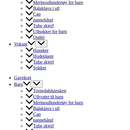
produktsiden
Merinoullundertøy for barn
Balaklava i ull
Cap
pannebånd
Tube skjerf
Ullsokker for barn
Outlet
Voksne
Hansker
Hodeplagg
Tube skjerf
Sokker
Gavekort
Barn
Tornedalshansken
Ullvotter til barn
Merinoullundertøy for barn
Balaklava i ull
Cap
pannebånd
Tube skjerf