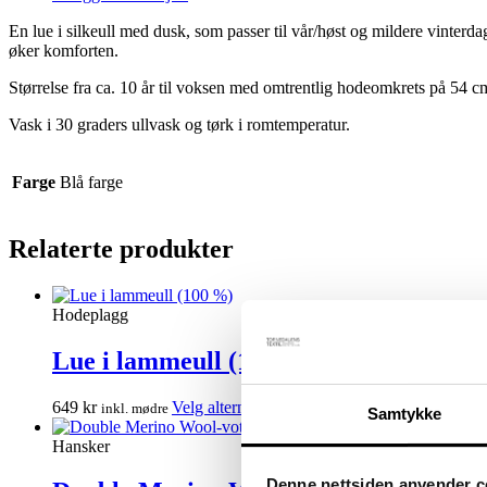
En lue i silkeull med dusk, som passer til vår/høst og mildere vinterd
øker komforten.
Størrelse fra ca. 10 år til voksen med omtrentlig hodeomkrets på 54 cm
Vask i 30 graders ullvask og tørk i romtemperatur.
Farge
Blå farge
Relaterte produkter
Hodeplagg
Lue i lammeull (100 %)
Dette
649
kr
Velg alternativ
inkl. mødre
Samtykke
produktet
har
Hansker
flere
varianter.
Denne nettsiden anvender c