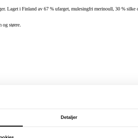
ager. Laget i Finland av 67 % ufarget, mulesingfri merinoull, 30 % silke
 og større.
Detaljer
ookies