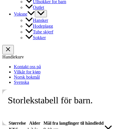
Ullsokker for barn
Outlet
Voksne
Hansker
Hodeplagg
Tube skjerf
Sokker
Handlekurv
Kontakt oss på
Vilkår for kjøp
Norsk bokmål
Svenska
Storlekstabell för barn.
Størrelse
Alder
Mål fra langfinger til håndledd
Skroll