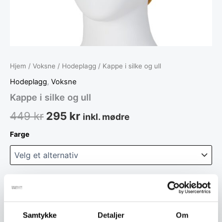
Hjem
/
Voksne
/
Hodeplagg
/ Kappe i silke og ull
Hodeplagg
,
Voksne
Kappe i silke og ull
449
kr
295
kr
inkl. mødre
Farge
Legg i handlekurv
Samtykke
Detaljer
Om