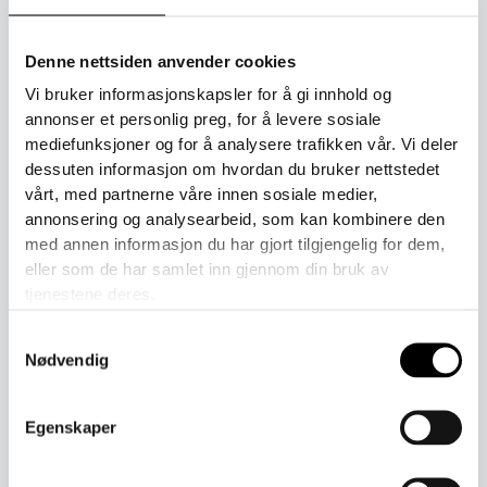
Produktnummer:
70112
Kategorier:
Hodeplagg
,
Voksne
Denne nettsiden anvender cookies
Toll er inkludert i prisen ved kjøp.
Vi bruker informasjonskapsler for å gi innhold og
annonser et personlig preg, for å levere sosiale
mediefunksjoner og for å analysere trafikken vår. Vi deler
dessuten informasjon om hvordan du bruker nettstedet
Beskrivelse
vårt, med partnerne våre innen sosiale medier,
Tilleggsinformasjon
annonsering og analysearbeid, som kan kombinere den
med annen informasjon du har gjort tilgjengelig for dem,
En lue i silkeull med dusk, som passer til vår/høst og mildere
eller som de har samlet inn gjennom din bruk av
tjenestene deres.
vinterdager. Laget i Finland av 67 % ufarget, mulesingfri
merinoull, 30 % silke og 3 % elastan. En liten mengde
Samtykkevalg
elastan (3 %) forlenger levetiden og øker komforten.
Nødvendig
Størrelse fra ca. 10 år til voksen med omtrentlig
hodeomkrets på 54 cm og større.
Egenskaper
Vask i 30 graders ullvask og tørk i romtemperatur.