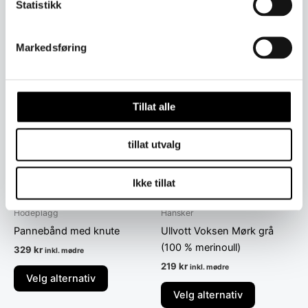
Statistikk
Markedsføring
Relaterte produkter
Dette
Dette
produktet
produktet
har
har
Tillat alle
flere
flere
varianter.
varianter.
tillat utvalg
Alternativene
Alternative
kan
kan
Ikke tillat
velges
velges
på
på
Hodeplagg
Hansker
produktsiden
produktsid
Pannebånd med knute
Ullvott Voksen Mørk grå
(100 % merinoull)
329
kr
inkl. mødre
219
kr
inkl. mødre
Velg alternativ
Velg alternativ