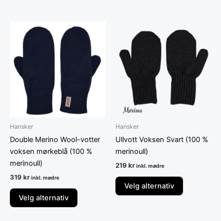
Dette
Dette
produktet
produktet
har
har
flere
flere
varianter.
varianter.
Alternativene
Alternative
kan
kan
velges
velges
på
på
Hansker
Hansker
produktsiden
produktsid
Double Merino Wool-votter
Ullvott Voksen Svart (100 %
voksen mørkeblå (100 %
merinoull)
merinoull)
219
kr
inkl. mødre
319
kr
inkl. mødre
Velg alternativ
Velg alternativ