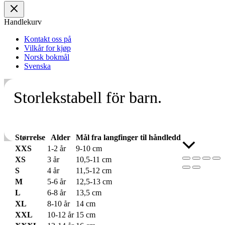
Handlekurv
Kontakt oss på
Vilkår for kjøp
Norsk bokmål
Svenska
Storlekstabell för barn.
Størrelse
Alder
Mål fra langfinger til håndledd
Skroll
XXS
1-2 år
9-10 cm
til
XS
3 år
10,5-11 cm
toppen
S
4 år
11,5-12 cm
M
5-6 år
12,5-13 cm
L
6-8 år
13,5 cm
XL
8-10 år
14 cm
XXL
10-12 år
15 cm