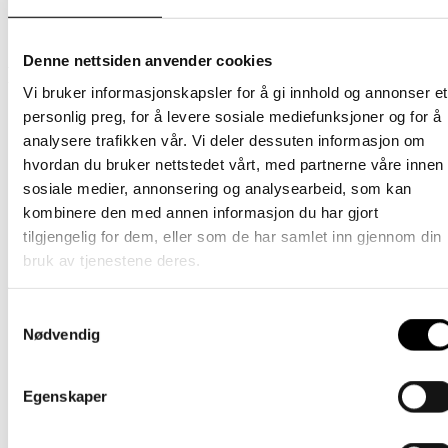
Balaclava &
2 (2-4 år), Størrelse 3 (5-10 år)
Mössa
Denne nettsiden anvender cookies
Relaterte produkter
Vi bruker informasjonskapsler for å gi innhold og annonser et
personlig preg, for å levere sosiale mediefunksjoner og for å
Balaklava i ull
analysere trafikken vår. Vi deler dessuten informasjon om
hvordan du bruker nettstedet vårt, med partnerne våre innen
Tynn Balaclava – Blå
sosiale medier, annonsering og analysearbeid, som kan
kombinere den med annen informasjon du har gjort
Dette
295
kr
Velg alternativ
inkl. mødre
tilgjengelig for dem, eller som de har samlet inn gjennom din
produktet
har
Balaklava i ull
bruk av tjenestene deres.
flere
varianter.
Tynn Balaclava – Burgunder
Alternativene
Samtykkevalg
kan
Nødvendig
Dette
295
kr
Velg alternativ
inkl. mødre
velges
produktet
på
har
Balaklava i ull
produktsiden
flere
Egenskaper
varianter.
Balaklava i merinoull – Mint
Alternativene
kan