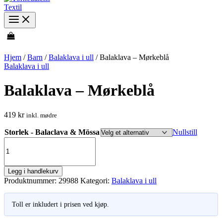
Hjem
/
Barn
/
Balaklava i ull
/ Balaklava – Mørkeblå
Balaklava i ull
Balaklava – Mørkeblå
419
kr
inkl. mødre
Storlek - Balaclava & Mössa
Nullstill
Balaklava
-
Mørkeblå
antall
Legg i handlekurv
Produktnummer:
29988
Kategori:
Balaklava i ull
Toll er inkludert i prisen ved kjøp.