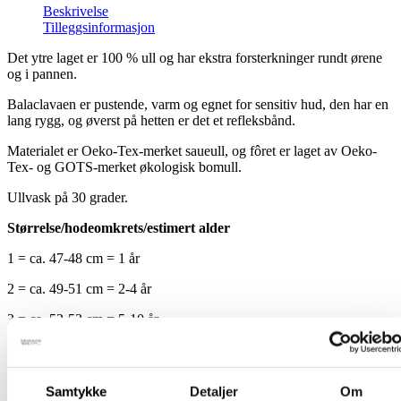
Beskrivelse
Tilleggsinformasjon
Det ytre laget er 100 % ull og har ekstra forsterkninger rundt ørene
og i pannen.
Balaclavaen er pustende, varm og egnet for sensitiv hud, den har en
lang rygg, og øverst på hetten er det et refleksbånd.
Materialet er Oeko-Tex-merket saueull, og fôret er laget av Oeko-
Tex- og GOTS-merket økologisk bomull.
Ullvask på 30 grader.
Størrelse/hodeomkrets/estimert alder
1 = ca. 47-48 cm = 1 år
2 = ca. 49-51 cm = 2-4 år
3 = ca. 52-53 cm = 5-10 år
Laget i Finland som alle våre andre produkter.
Storlek -
Samtykke
Detaljer
Om
Størrelse 0 (0-1 år), Størrelse 1 (1 år), Størrelse