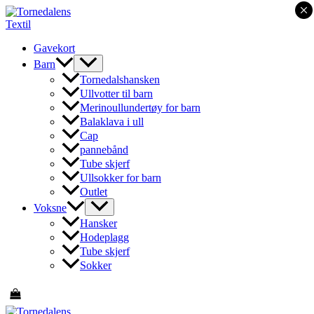
×
Hopp
rett
til
Gavekort
innholdet
Barn
Tornedalshansken
Ullvotter til barn
Merinoullundertøy for barn
Balaklava i ull
Cap
pannebånd
Tube skjerf
Ullsokker for barn
Outlet
Voksne
Hansker
Hodeplagg
Tube skjerf
Sokker