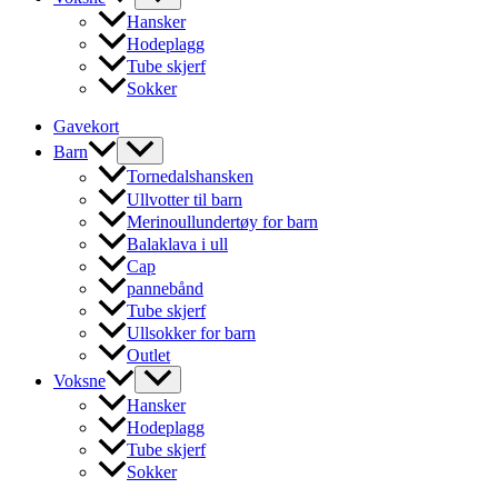
Hansker
Hodeplagg
Tube skjerf
Sokker
Gavekort
Barn
Tornedalshansken
Ullvotter til barn
Merinoullundertøy for barn
Balaklava i ull
Cap
pannebånd
Tube skjerf
Ullsokker for barn
Outlet
Voksne
Hansker
Hodeplagg
Tube skjerf
Sokker