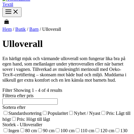
Hem
/
Butik
/
Barn
/ Ulloverall
Ulloverall
En härligt mjuk och värmande ulloverall som fungerar lika bra på
egen hand, som mellanlager under ytteroverallen eller när barnet
sover i vagnen. Tillverkad av mulesingfri merinoull med Oeko-
Tex®-certifiering – skonsam mot både hud och miljö. Muddarna i
silkeull ger extra komfort och en len känsla mot barnets hud.
Filter
Showing 1 - 4 of 4 results
Filtrera efter pris
Sortera efter
Standardsortering
Popularitet
Nyhet / Nyast
Pris: Lågt till
högt
Pris: Högt till lågt
Storlek - Ulloveraller
Ingen
80 cm
90 cm
100 cm
110 cm
120 cm
130