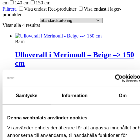
cm
140 cm
150 cm
Filtrera
Visa endast Rea-produkter
Visa endast i lager-
produkter
Visar alla 4 resultat
Barn
Ulloverall i Merinoull – Beige –> 150
cm
Den
1095
kr
Välj alternativ
inkl. moms
här
produkten
Barn
har
Samtycke
Information
Om
flera
Ulloverall i Merinoull – Grå
varianter.
De
Den
1095
kr
Välj alternativ
inkl. moms
olika
Denna webbplats använder cookies
här
alternativen
produkten
Barn
kan
Vi använder enhetsidentifierare för att anpassa innehållet oc
har
väljas
annonserna till användarna, tillhandahålla funktioner för
flera
Ulloverall i Merinoull – Grön
på