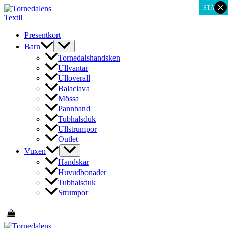
×
Hoppa
STÄNG
till
innehåll
Presentkort
Barn
Tornedalshandsken
Ullvantar
Ulloverall
Balaclava
Mössa
Pannband
Tubhalsduk
Ullstrumpor
Outlet
Vuxen
Handskar
Huvudbonader
Tubhalsduk
Strumpor