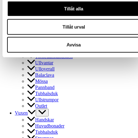
Vuxen
Tillåt alla
Handskar
Huvudbonader
Tubhalsduk
Tillåt urval
Strumpor
Presentkort
Avvisa
Barn
Tornedalshandsken
Ullvantar
Ulloverall
Balaclava
Mössa
Pannband
Tubhalsduk
Ullstrumpor
Outlet
Vuxen
Handskar
Huvudbonader
Tubhalsduk