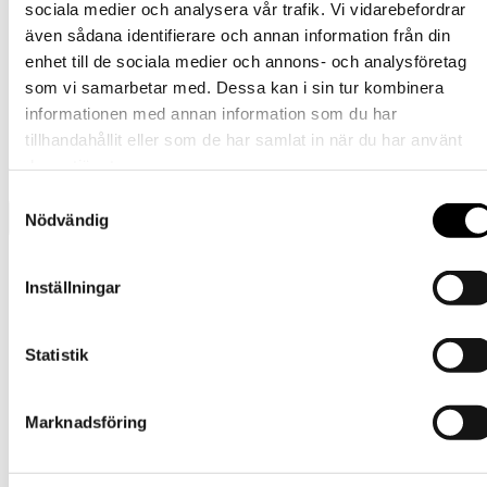
varianter.
sociala medier och analysera vår trafik. Vi vidarebefordrar
produktsidan
De
även sådana identifierare och annan information från din
Den
1095
kr
Välj alternativ
inkl. moms
olika
här
enhet till de sociala medier och annons- och analysföretag
alternativen
produkten
Barn
kan
som vi samarbetar med. Dessa kan i sin tur kombinera
har
väljas
informationen med annan information som du har
flera
Ulloverall i Merinoull – Rosa
på
varianter.
tillhandahållit eller som de har samlat in när du har använt
produktsidan
De
deras tjänster.
Den
1095
kr
Välj alternativ
inkl. moms
olika
här
alternativen
Samtyckesval
produkten
kan
Nödvändig
har
väljas
flera
på
Presentkort
varianter.
produktsidan
Inställningar
Barn
De
olika
Tornedalshandsken
alternativen
Ullvantar
kan
Statistik
Ulloverall
väljas
Balaclava
på
Mössa
produktsidan
Pannband
Marknadsföring
Tubhalsduk
Ullstrumpor
Outlet