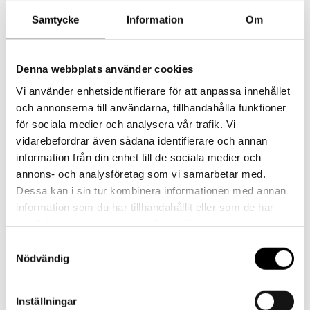
kan
olika
879
kr
879
kr
inkl. moms
inkl. moms
Samtycke
Information
Om
väljas
alternativen
Den
Den
på
kan
Välj alternativ
Välj alternativ
här
här
produktsidan
väljas
Denna webbplats använder cookies
produkten
produkten
på
Vi använder enhetsidentifierare för att anpassa innehållet
har
har
produktsid
och annonserna till användarna, tillhandahålla funktioner
flera
flera
för sociala medier och analysera vår trafik. Vi
varianter.
varianter.
vidarebefordrar även sådana identifierare och annan
Handskar
Handskar
De
De
information från din enhet till de sociala medier och
Tumvantar Dam – Vit
Läderfett
annons- och analysföretag som vi samarbetar med.
olika
olika
879
kr
179
kr
inkl. moms
inkl. moms
Dessa kan i sin tur kombinera informationen med annan
alternativen
alternativen
Den
Den
information som du har tillhandahållit eller som de har
kan
kan
samlat in när du har använt deras tjänster.
Välj alternativ
Välj alternativ
här
här
väljas
väljas
Samtyckesval
produkten
produkten
på
på
Nödvändig
har
har
produktsidan
produktsid
flera
flera
Inställningar
varianter.
varianter.