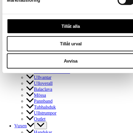
Marknadsföring
Vuxna
[instagram-feed feed=4]
Tillåt alla
Kundbetyg
Tillåt urval
Presentkort
Avvisa
Barn
Tornedalshandsken
Ullvantar
Ulloverall
Balaclava
Mössa
Pannband
Tubhalsduk
Ullstrumpor
Outlet
Vuxen
Handskar