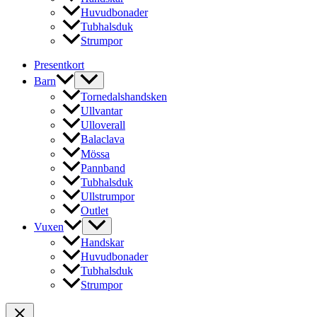
Huvudbonader
Tubhalsduk
Strumpor
Presentkort
Barn
Tornedalshandsken
Ullvantar
Ulloverall
Balaclava
Mössa
Pannband
Tubhalsduk
Ullstrumpor
Outlet
Vuxen
Handskar
Huvudbonader
Tubhalsduk
Strumpor