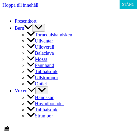
Hoppa till innehåll
STÄNG
Presentkort
Barn
Tornedalshandsken
Ullvantar
Ulloverall
Balaclava
Mössa
Pannband
Tubhalsduk
Ullstrumpor
Outlet
Vuxen
Handskar
Huvudbonader
Tubhalsduk
Strumpor