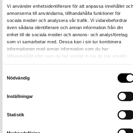
Vi använder enhetsidentifierare för att anpassa innehållet oc
annonserna till användarna, tillhandahålla funktioner för
sociala medier och analysera vår trafik. Vi vidarebefordrar
även sådana identifierare och annan information från din
enhet till de sociala medier och annons- och analysföretag
som vi samarbetar med. Dessa kan i sin tur kombinera
informationen med annan information som du har
tillhandahållit eller som de har samlat in när du har använt
deras tjänster.
Samtyckesval
Tornedalshandsken
Nödvändig
Fynda Fyra Fina Färger
Inställningar
Så länge lagret räcker
Gå till erbjudanden
Statistik
Barn