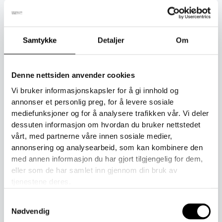
Beskrivelse
Samtykke
Detaljer
Om
Tilleggsinformasjon
Denne nettsiden anvender cookies
Denne populære vinterhansken er sydd i et slitesterkt
actionstoff av høy kvalitet som både motstår fuktighet og
Vi bruker informasjonskapsler for å gi innhold og
beskytter mot vind. Hansken er designet for å tåle kaldt og
annonser et personlig preg, for å levere sosiale
vått vær – perfekt for utelek og hverdagsbruk. Vær
mediefunksjoner og for å analysere trafikken vår. Vi deler
oppmerksom på at hansken ikke er en erstatning for
dessuten informasjon om hvordan du bruker nettstedet
vanntette galosjer for våt lek eller langvarig kontakt med
vårt, med partnerne våre innen sosiale medier,
vann.
annonsering og analysearbeid, som kan kombinere den
med annen informasjon du har gjort tilgjengelig for dem,
Hanskene er produsert av
Vilperi Tuote
i Finland og har
eller som de har samlet inn gjennom din bruk av
tjenestene deres.
blitt sydd av de samme erfarne syerskene siden starten
rundt 1990. Et ekte håndverk med omsorg i hver eneste
Samtykkevalg
søm.
Nødvendig