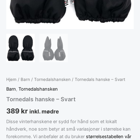
Hjem
/
Barn
/
Tornedalshansken
/ Tornedals hanske – Svart
Barn
,
Tornedalshansken
Tornedals hanske – Svart
389
kr
inkl. mødre
Disse vinterhanskene er sydd for hånd som et lokalt
håndverk, noe som betyr at små variasjoner i størrelse kan
forekomme. Vi anbefaler at du bruker
størrelsestabellen vår