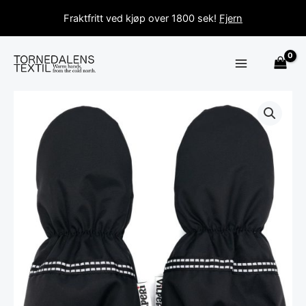
Hopp
Fraktfritt ved kjøp over 1800 sek!
Fjern
rett
til
innholdet
Tornedals
hanske
-
Svart
antall