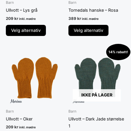
Barn
Barn
produktsiden
produktsid
Ullvott – Lys grå
Tornedals hanske – Rosa
209
kr
389
kr
inkl. mødre
inkl. mødre
Velg alternativ
Velg alternativ
Opprinnelig
Nåværende
Dette
Dette
14% rabatt!
pris
pris
produktet
produktet
var:
er:
har
209 kr.
179 kr.
har
flere
flere
varianter.
varianter.
Alternativene
Alternative
kan
kan
IKKE PÅ LAGER
velges
velges
på
på
Barn
Barn
produktsiden
produktsid
Ullvott – Oker
Ullvott – Dark Jade størrelse
1
209
kr
inkl. mødre