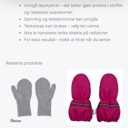
Unngå tøymykner – det tetter igjen porene i stoffet
og reduserer pusteevnen
Spinning og tørketrommel bør unngås
Tørkeskap kan brukes – velg lav varme
Ikke la hanskene tørke direkte på radiatorer
For best resultat – trekk ut fôret når du tørker
Relaterte produkter
Dette
Dette
produktet
produktet
har
har
flere
flere
varianter.
varianter.
Alternativene
Alternative
kan
kan
velges
velges
på
på