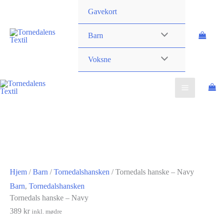
×
Hopp
Gavekort
rett
til
Barn
innholdet
Voksne
Hjem
/
Barn
/
Tornedalshansken
/ Tornedals hanske – Navy
Barn
,
Tornedalshansken
Tornedals hanske – Navy
389
kr
inkl. mødre