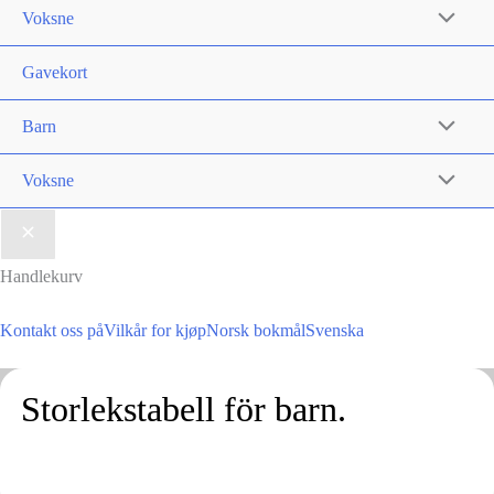
på
Voksne
produktsiden
Gavekort
Barn
Voksne
Handlekurv
Kontakt oss på
Vilkår for kjøp
Norsk bokmål
Svenska
Storlekstabell för barn.