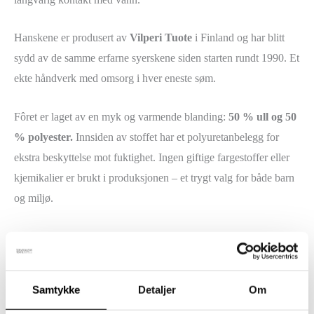
Hanskene er produsert av
Vilperi Tuote
i Finland og har blitt
sydd av de samme erfarne syerskene siden starten rundt 1990. Et
ekte håndverk med omsorg i hver eneste søm.
Fôret er laget av en myk og varmende blanding:
50 % ull og 50
% polyester.
Innsiden av stoffet har et
polyuretanbelegg
for
ekstra beskyttelse mot fuktighet. Ingen giftige fargestoffer eller
kjemikalier er brukt i produksjonen – et trygt valg for både barn
og miljø.
Ytre mål fra gummistrikk til fingertupp:
XXS 11-11,5 cm, XS 12,5-12,8 cm, S 13-13,5 cm, M 13,5-14
Samtykke
Detaljer
Om
cm, L 15,3-15,6 cm, XL 16-16,4 cm, XXL 16,5-17 cm, XXXL