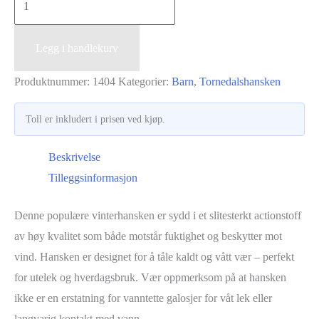
hanske
-
Legg i handlekurv
Navy
antall
Produktnummer:
1404
Kategorier:
Barn
,
Tornedalshansken
Toll er inkludert i prisen ved kjøp.
Beskrivelse
Tilleggsinformasjon
Denne populære vinterhansken er sydd i et slitesterkt actionstoff
av høy kvalitet som både motstår fuktighet og beskytter mot
vind. Hansken er designet for å tåle kaldt og vått vær – perfekt
for utelek og hverdagsbruk. Vær oppmerksom på at hansken
ikke er en erstatning for vanntette galosjer for våt lek eller
langvarig kontakt med vann.