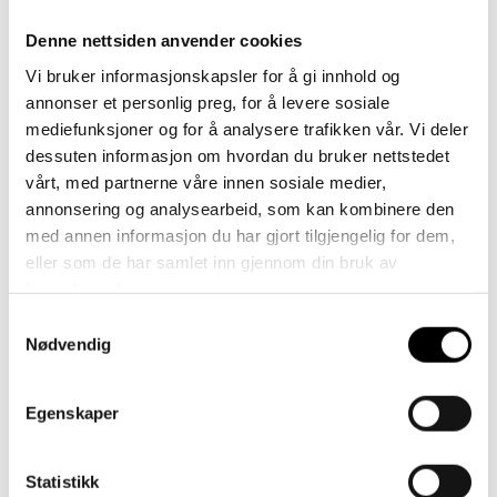
18-18,5 cm
Denne nettsiden anvender cookies
Vær oppmerksom på at utseendet på refleksstrimlene kan
Vi bruker informasjonskapsler for å gi innhold og
variere noe fra produktbildene.
annonser et personlig preg, for å levere sosiale
mediefunksjoner og for å analysere trafikken vår. Vi deler
dessuten informasjon om hvordan du bruker nettstedet
Råd om pleie:
vårt, med partnerne våre innen sosiale medier,
Vaskbar ved 40 °C (maskin- eller håndvask)
annonsering og analysearbeid, som kan kombinere den
Bruk vaskemidler uten blekemiddel
med annen informasjon du har gjort tilgjengelig for dem,
Unngå tøymykner – det tetter igjen porene i stoffet og
eller som de har samlet inn gjennom din bruk av
reduserer pusteevnen
tjenestene deres.
Spinning og tørketrommel bør unngås
Samtykkevalg
Nødvendig
Tørkeskap kan brukes – velg lav varme
Ikke la hanskene tørke direkte på radiatorer
For best resultat – trekk ut fôret når du tørker
Egenskaper
L (6-8 år), M (5-6 år), S (4 år),
Statistikk
XL (8-10 år), XS (3 år), XXL