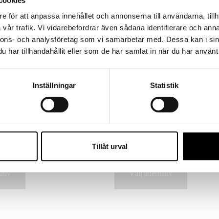
cookies
e för att anpassa innehållet och annonserna till användarna, tillh
vår trafik. Vi vidarebefordrar även sådana identifierare och anna
nnons- och analysföretag som vi samarbetar med. Dessa kan i sin
har tillhandahållit eller som de har samlat in när du har använt 
Inställningar
Statistik
Barn
sken – Orange
Tornedalshandsken – Mörkgrön
389
kr
Tillåt urval
inkl. moms
Den
Den
ativ
Välj alternativ
här
här
produkten
produkten
har
har
flera
flera