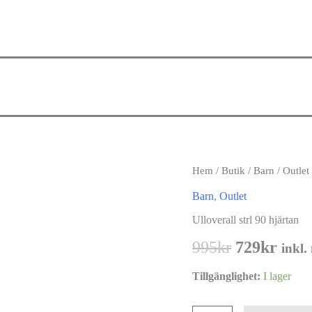
Hem
/
Butik
/
Barn
/
Outlet
Barn
,
Outlet
Ulloverall strl 90 hjärtan
Det
Det
995
kr
729
kr
inkl
ursprungl
nuva
Tillgänglighet:
I lager
priset
prise