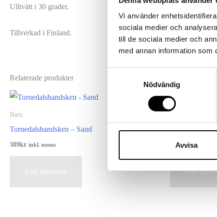
Denna webbplats använder 
Ulltvätt i 30 grader.
Vi använder enhetsidentifierar
sociala medier och analysera 
Tillverkad i Finland.
till de sociala medier och a
med annan information som du 
Samtyckesval
Relaterade produkter
Nödvändig
Barn
Barn
Tornedalshandsken – Sand
Tornedalshand
389
kr
389
kr
Avvisa
inkl. moms
inkl. moms
Den
Välj alternativ
Välj altern
här
produkten
har
flera