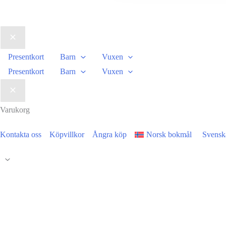
varianter.
De
olika
alternativen
Presentkort
Barn
Vuxen
kan
Presentkort
Barn
Vuxen
väljas
på
Varukorg
produktsidan
Kontakta oss
Köpvillkor
Ångra köp
Norsk bokmål
Svensk
Rulla
till
toppen