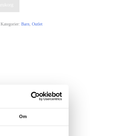
varukorg
r.
Kategorier:
Barn
,
Outlet
ymme för blöja.
Om