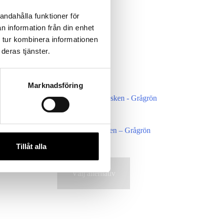
andahålla funktioner för
n information från din enhet
 tur kombinera informationen
deras tjänster.
Marknadsföring
Barn
Tornedalshandsken – Grågrön
389
kr
Tillåt alla
inkl. moms
Den
Välj alternativ
här
produkten
har
flera