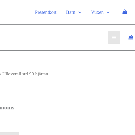
Presentkort
Barn
Vuxen
/ Ulloverall strl 90 hjärtan
. moms
iga
rande
t