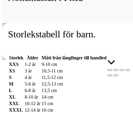
Storlekstabell för barn.
Storlek
Ålder
Mått från långfinger till handled
Rulla
XXS
1-2 år
9-10 cm
till
XS
3 år
10,5-11 cm
toppen
S
4 år
11,5-12 cm
M
5-6 år
12,5-13 cm
L
6-8 år
13,5 cm
XL
8-10 år
14 cm
XXL
10-12 år
15 cm
XXXL
12-14 år
16 cm