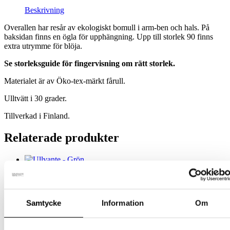
Beskrivning
Overallen har resår av ekologiskt bomull i arm-ben och hals. På
baksidan finns en ögla för upphängning. Upp till storlek 90 finns
extra utrymme för blöja.
Se storleksguide för fingervisning om rätt storlek.
Materialet är av Öko-tex-märkt fårull.
Ulltvätt i 30 grader.
Tillverkad i Finland.
Relaterade produkter
Barn
Ullvante – Grön
Samtycke
Information
Om
Den
209
kr
Välj alternativ
inkl. moms
här