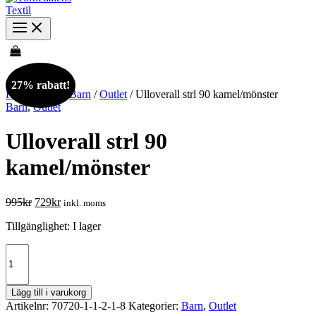
27% rabatt!
Hem
/
Butik
/
Barn
/
Outlet
/ Ulloverall strl 90 kamel/mönster
Barn
,
Outlet
Ulloverall strl 90
kamel/mönster
Det
Det
995
kr
729
kr
inkl. moms
ursprungliga
nuvarande
Tillgänglighet:
I lager
priset
priset
var:
är:
Ulloverall
995kr.
729kr.
strl
90
kamel/mönster
Lägg till i varukorg
mängd
Artikelnr:
70720-1-1-2-1-8
Kategorier:
Barn
,
Outlet