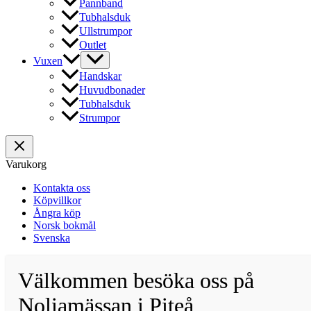
Pannband
Tubhalsduk
Ullstrumpor
Outlet
Vuxen
Handskar
Huvudbonader
Tubhalsduk
Strumpor
Varukorg
Kontakta oss
Köpvillkor
Ångra köp
Norsk bokmål
Svenska
Välkommen besöka oss på
Noliamässan i Piteå