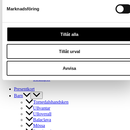
olika
Tornedalshandsken
alternativen
Ullvantar
Marknadsföring
kan
Ulloverall
väljas
Balaclava
på
Mössa
produktsidan
Pannband
Tillåt alla
Tubhalsduk
Ullstrumpor
Outlet
Tillåt urval
Vuxen
Handskar
Huvudbonader
Avvisa
Tubhalsduk
Strumpor
Presentkort
Barn
Tornedalshandsken
Ullvantar
Ulloverall
Balaclava
Mössa