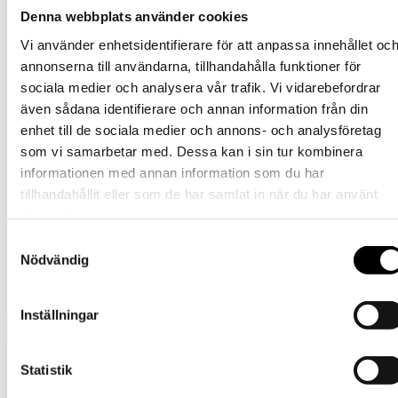
produkten
Barn
har
Denna webbplats använder cookies
flera
Tornedalshandsken – Sand
Vi använder enhetsidentifierare för att anpassa innehållet oc
varianter.
De
annonserna till användarna, tillhandahålla funktioner för
Den
389
kr
Välj alternativ
inkl. moms
olika
sociala medier och analysera vår trafik. Vi vidarebefordrar
här
alternativen
produkten
även sådana identifierare och annan information från din
Barn
kan
har
väljas
enhet till de sociala medier och annons- och analysföretag
flera
Tornedalshandsken – Marin
på
som vi samarbetar med. Dessa kan i sin tur kombinera
varianter.
produktsidan
De
informationen med annan information som du har
Den
389
kr
Välj alternativ
inkl. moms
olika
tillhandahållit eller som de har samlat in när du har använt
här
alternativen
produkten
deras tjänster.
Barn
kan
har
väljas
Samtyckesval
flera
Tornedalshandsken – Himmelsblå
på
Nödvändig
varianter.
produktsidan
De
Den
389
kr
Välj alternativ
inkl. moms
olika
här
alternativen
Inställningar
produkten
kan
har
väljas
flera
på
Presentkort
Statistik
varianter.
produktsidan
Barn
De