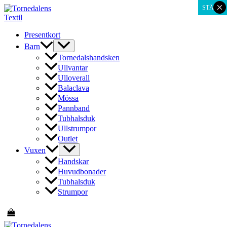
×
Hoppa
STÄNG
till
innehåll
Presentkort
Barn
Tornedalshandsken
Ullvantar
Ulloverall
Balaclava
Mössa
Pannband
Tubhalsduk
Ullstrumpor
Outlet
Vuxen
Handskar
Huvudbonader
Tubhalsduk
Strumpor