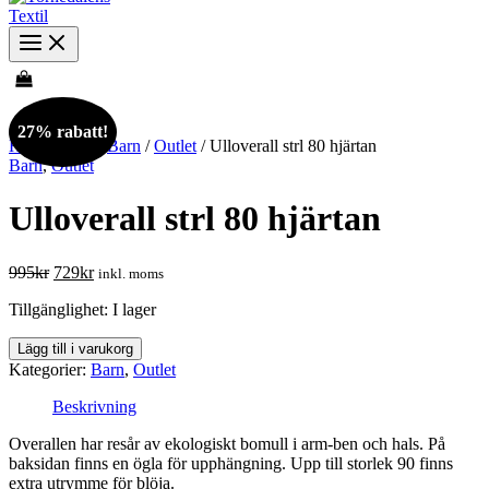
27% rabatt!
Hem
/
Butik
/
Barn
/
Outlet
/ Ulloverall strl 80 hjärtan
Barn
,
Outlet
Ulloverall strl 80 hjärtan
Det
Det
995
kr
729
kr
inkl. moms
ursprungliga
nuvarande
Tillgänglighet:
I lager
priset
priset
var:
är:
Ulloverall
Lägg till i varukorg
995kr.
729kr.
strl
Kategorier:
Barn
,
Outlet
80
hjärtan
Beskrivning
mängd
Overallen har resår av ekologiskt bomull i arm-ben och hals. På
baksidan finns en ögla för upphängning. Upp till storlek 90 finns
extra utrymme för blöja.