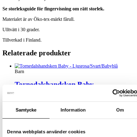
Se storleksguide för fingervisning om rätt storlek.
Materialet är av Öko-tex-märkt fårull.
Ulltvätt i 30 grader.
Tillverkad i Finland.
Relaterade produkter
Barn
Tornedalshandsken Baby –
Ljusrosa/Svart/Babyblå
Den
349
kr
Välj alternativ
inkl. moms
Samtycke
Information
Om
här
produkten
Barn
har
flera
Ullvante – Ljung
Denna webbplats använder cookies
varianter.