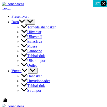
×
Hoppa
STÄNG
till
innehåll
Presentkort
Barn
Tornedalshandsken
Ullvantar
Ulloverall
Balaclava
Mössa
Pannband
Tubhalsduk
Ullstrumpor
Outlet
Vuxen
Handskar
Huvudbonader
Tubhalsduk
Strumpor