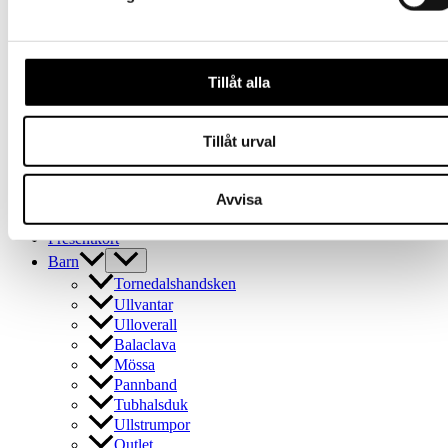
på
Mössa
produktsidan
Pannband
Tubhalsduk
Ullstrumpor
Tillåt alla
Outlet
Vuxen
Tillåt urval
Handskar
Huvudbonader
Tubhalsduk
Avvisa
Strumpor
Presentkort
Barn
Tornedalshandsken
Ullvantar
Ulloverall
Balaclava
Mössa
Pannband
Tubhalsduk
Ullstrumpor
Outlet