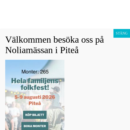
Fraktfritt vid köp över 1800 sek!
Avfärda
Hoppa
Presentkort
till
STÄNG
Välkommen besöka oss på
innehåll
Barn
Noliamässan i Piteå
Vuxen
27% rabatt!