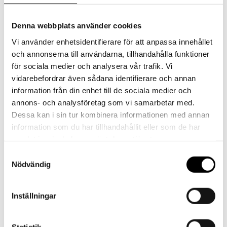
mängd
Denna webbplats använder cookies
Beskrivning
Vi använder enhetsidentifierare för att anpassa innehållet
och annonserna till användarna, tillhandahålla funktioner
Overallen har resår av ekologiskt bomull i arm-ben och hals.
för sociala medier och analysera vår trafik. Vi
På baksidan finns en ögla för upphängning. Upp till storlek 90
vidarebefordrar även sådana identifierare och annan
finns extra utrymme för blöja.
information från din enhet till de sociala medier och
annons- och analysföretag som vi samarbetar med.
Dessa kan i sin tur kombinera informationen med annan
Se storleksguide för fingervisning om rätt storlek.
information som du har tillhandahållit eller som de har
samlat in när du har använt deras tjänster.
Materialet är av Öko-tex-märkt fårull.
Samtyckesval
Nödvändig
Ulltvätt i 30 grader.
Inställningar
Tillverkad i Finland.