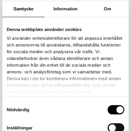
Samtycke
Information
Om
Kategorier:
Barn
,
Outlet
Denna webbplats använder cookies
Beskrivning
Vi använder enhetsidentifierare för att anpassa innehållet
och annonserna till användarna, tillhandahålla funktioner
Overallen har resår av ekologiskt bomull i arm-ben och hals.
för sociala medier och analysera vår trafik. Vi
På baksidan finns en ögla för upphängning. Upp till storlek
vidarebefordrar även sådana identifierare och annan
90 finns extra utrymme för blöja.
information från din enhet till de sociala medier och
annons- och analysföretag som vi samarbetar med.
Se storleksguide för fingervisning om rätt storlek.
Dessa kan i sin tur kombinera informationen med annan
information som du har tillhandahållit eller som de har
Materialet är av Öko-tex-märkt fårull.
samlat in när du har använt deras tjänster.
Samtyckesval
Ulltvätt i 30 grader.
Nödvändig
Tillverkad i Finland.
Inställningar