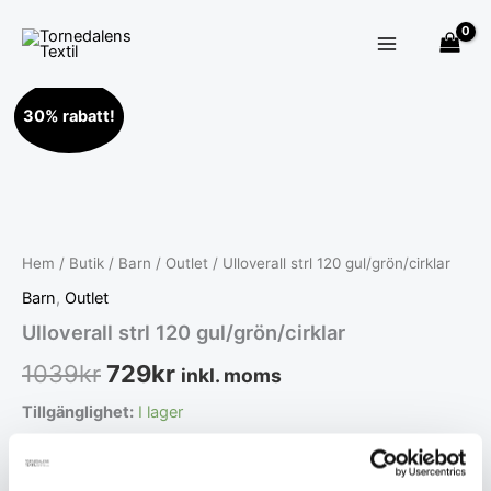
Hoppa
till
innehåll
Ulloverall
Det
Det
30% rabatt!
strl
120
ursprungliga
nuvarande
gul/grön/cirklar
priset
priset
mängd
var:
är:
1039kr.
729kr.
Hem
/
Butik
/
Barn
/
Outlet
/ Ulloverall strl 120 gul/grön/cirklar
Barn
,
Outlet
Ulloverall strl 120 gul/grön/cirklar
1039
kr
729
kr
inkl. moms
Tillgänglighet:
I lager
Lägg till i varukorg