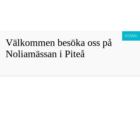
Fraktfritt vid köp över 1800 sek!
Avfärda
Hoppa
Presentkort
till
STÄNG
Välkommen besöka oss på
innehåll
Barn
Noliamässan i Piteå
Vuxen
27% rabatt!