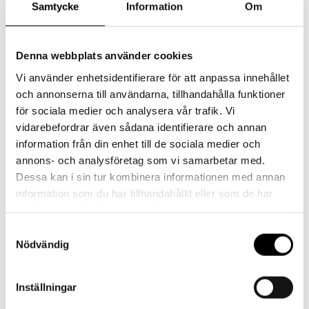
trianglar
Samtycke
Information
Om
mängd
Beskrivning
Denna webbplats använder cookies
Overallen har resår av ekologiskt bomull i arm-ben och hals.
Vi använder enhetsidentifierare för att anpassa innehållet
och annonserna till användarna, tillhandahålla funktioner
På baksidan finns en ögla för upphängning. Upp till storlek 90
för sociala medier och analysera vår trafik. Vi
finns extra utrymme för blöja.
vidarebefordrar även sådana identifierare och annan
information från din enhet till de sociala medier och
Se storleksguide för fingervisning om rätt storlek.
annons- och analysföretag som vi samarbetar med.
Dessa kan i sin tur kombinera informationen med annan
Materialet är av Öko-tex-märkt fårull.
information som du har tillhandahållit eller som de har
samlat in när du har använt deras tjänster.
Ulltvätt i 30 grader.
Samtyckesval
Nödvändig
Tillverkad i Finland.
Inställningar