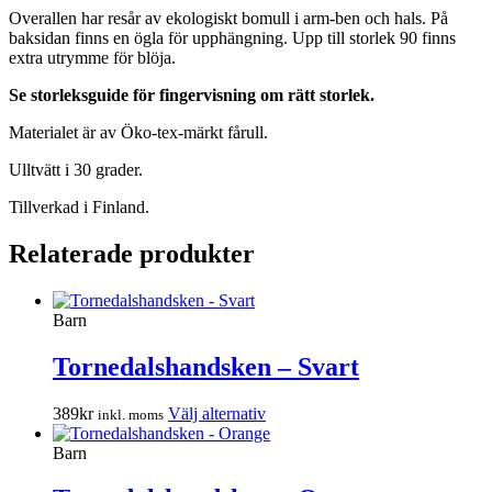
Overallen har resår av ekologiskt bomull i arm-ben och hals. På
baksidan finns en ögla för upphängning. Upp till storlek 90 finns
extra utrymme för blöja.
Se storleksguide för fingervisning om rätt storlek.
Materialet är av Öko-tex-märkt fårull.
Ulltvätt i 30 grader.
Tillverkad i Finland.
Relaterade produkter
Barn
Tornedalshandsken – Svart
Den
389
kr
Välj alternativ
inkl. moms
här
produkten
Barn
har
flera