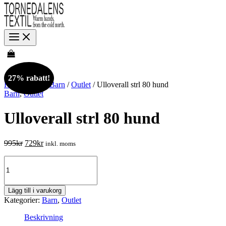
27% rabatt!
Hem
/
Butik
/
Barn
/
Outlet
/ Ulloverall strl 80 hund
Barn
,
Outlet
Ulloverall strl 80 hund
Det
Det
995
kr
729
kr
inkl. moms
ursprungliga
nuvarande
Ulloverall
priset
priset
strl
var:
är:
80
995kr.
729kr.
hund
Lägg till i varukorg
mängd
Kategorier:
Barn
,
Outlet
Beskrivning