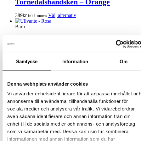
Tornedalshandsken – Orange
varianter.
De
Den
389
kr
Välj alternativ
inkl. moms
olika
här
alternativen
produkten
Barn
kan
har
väljas
flera
Ullvante – Rosa
på
varianter.
produktsidan
De
Den
209
kr
Välj alternativ
inkl. moms
olika
här
alternativen
Samtycke
Information
Om
produkten
Barn
kan
har
väljas
flera
Ullvante – Grön
på
varianter.
produktsidan
Denna webbplats använder cookies
De
Den
209
kr
Välj alternativ
inkl. moms
olika
Vi använder enhetsidentifierare för att anpassa innehållet oc
här
alternativen
annonserna till användarna, tillhandahålla funktioner för
produkten
kan
har
sociala medier och analysera vår trafik. Vi vidarebefordrar
väljas
flera
på
även sådana identifierare och annan information från din
Presentkort
varianter.
produktsidan
enhet till de sociala medier och annons- och analysföretag
Barn
De
olika
som vi samarbetar med. Dessa kan i sin tur kombinera
Tornedalshandsken
alternativen
Ullvantar
informationen med annan information som du har