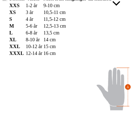
Rulla
XXS
1-2 år
9-10 cm
till
XS
3 år
10,5-11 cm
toppen
S
4 år
11,5-12 cm
M
5-6 år
12,5-13 cm
L
6-8 år
13,5 cm
XL
8-10 år
14 cm
XXL
10-12 år
15 cm
XXXL
12-14 år
16 cm