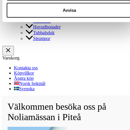
Ullstrumpor
Outlet
Avvisa
Vuxen
Handskar
Huvudbonader
Tubhalsduk
Strumpor
Varukorg
Kontakta oss
Köpvillkor
Ångra köp
Norsk bokmål
Svenska
Välkommen besöka oss på
Noliamässan i Piteå