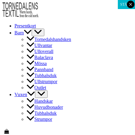
×
Hoppa
STÄNG
till
innehåll
Presentkort
Barn
Tornedalshandsken
Ullvantar
Ulloverall
Balaclava
Mössa
Pannband
Tubhalsduk
Ullstrumpor
Outlet
Vuxen
Handskar
Huvudbonader
Tubhalsduk
Strumpor