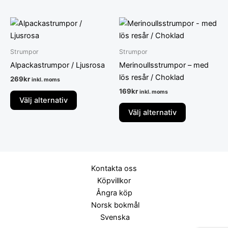
kan
kan
väljas
väljas
Den
Den
på
på
här
här
produktsidan
produktsida
produkten
produkten
Strumpor
Strumpor
har
har
Alpackastrumpor / Ljusrosa
Merinoullsstrumpor – med
flera
flera
lös resår / Choklad
269
kr
inkl. moms
varianter.
varianter.
169
kr
inkl. moms
De
De
Välj alternativ
olika
olika
Välj alternativ
alternativen
alternativen
kan
kan
väljas
väljas
på
på
Kontakta oss
produktsidan
produktsida
Köpvillkor
Ångra köp
Norsk bokmål
Svenska