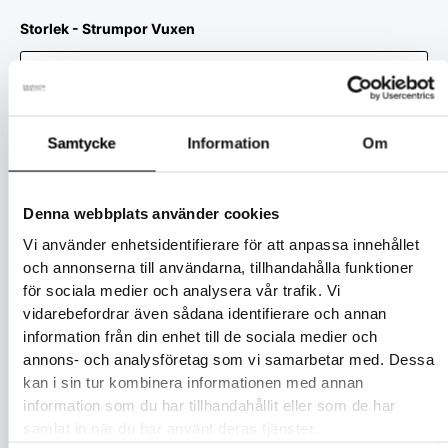
Storlek - Strumpor Vuxen
Samtycke
Information
Om
Lägg till i varukorg
Denna webbplats använder cookies
Artikelnr:
N/A
Kategori:
Strumpor
Vi använder enhetsidentifierare för att anpassa innehållet
och annonserna till användarna, tillhandahålla funktioner
för sociala medier och analysera vår trafik. Vi
Beskrivning
vidarebefordrar även sådana identifierare och annan
information från din enhet till de sociala medier och
Ytterligare information
annons- och analysföretag som vi samarbetar med. Dessa
kan i sin tur kombinera informationen med annan
Tillverkade i Finland som alla våra produkter och på den
information som du har tillhandahållit eller som de har
enda sockfabriken i Europa som använder
NATIVA-
samlat in när du har använt deras tjänster.
merinoull
. NATIVA-merinoull stödjer människor, djur och