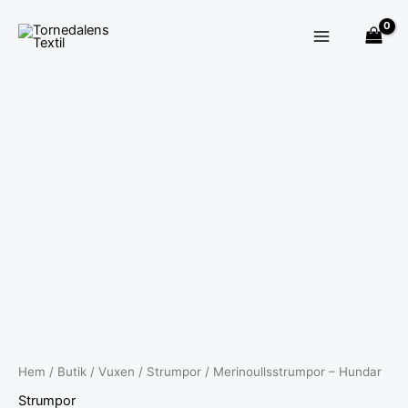
Hoppa
till
innehåll
Merinoullsstrumpor
-
Hundar
mängd
Hem
/
Butik
/
Vuxen
/
Strumpor
/ Merinoullsstrumpor – Hundar
Strumpor