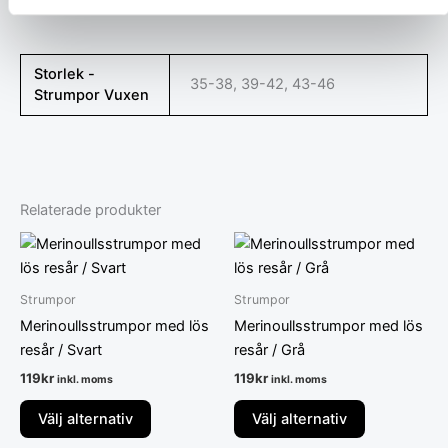
efter tvätt.
Storlek -
35-38, 39-42, 43-46
Strumpor Vuxen
Relaterade produkter
Den
Den
här
här
produkten
produkten
Strumpor
Strumpor
har
har
Merinoullsstrumpor med lös
Merinoullsstrumpor med lös
flera
flera
resår / Svart
resår / Grå
varianter.
varianter.
119
kr
119
kr
inkl. moms
inkl. moms
De
De
olika
olika
Välj alternativ
Välj alternativ
alternativen
alternativen