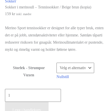
Sokker
Sokker i merinoull – Tennissokker / Beige brun (kopia)
159
kr
inkl. mødre
Merino Sport tennissokker er designet for alle typer bruk, enten
det er på jobb, utendørsaktiviteter eller hjemme. Sømløs tåparti
reduserer risikoen for gnagsår. Merinoullmaterialet er pustende,
mykt og rimelig varmt og holder føttene tørre.
Storlek - Strumpor
Vuxen
Nullstill
Sokker
i
merinoull
Legg i handlekurv