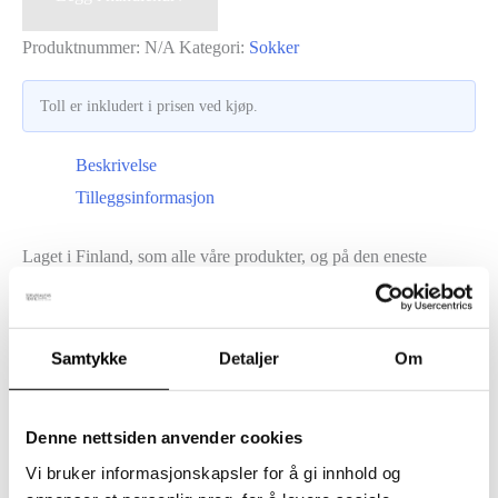
-
Tennissokker
Produktnummer:
N/A
Kategori:
Sokker
/
Toll er inkludert i prisen ved kjøp.
Beige
brun
Beskrivelse
(kopia)
Tilleggsinformasjon
antall
Laget i Finland, som alle våre produkter, og på den eneste
sokkefabrikken i Europa som bruker NATIVA
merinoull
.
NATIVA merinoull støtter mennesker, dyr og natur.
Samtykke
Detaljer
Om
52 % ull – merino
NATIVA
Denne nettsiden anvender cookies
47 % polyamid
Vi bruker informasjonskapsler for å gi innhold og
1 % elastan