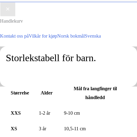
Handlekurv
Kontakt oss på
Vilkår for kjøp
Norsk bokmål
Svenska
Storlekstabell för barn.
Mål fra langfinger til
Størrelse
Alder
håndledd
XXS
1-2 år
9-10 cm
XS
3 år
10,5-11 cm