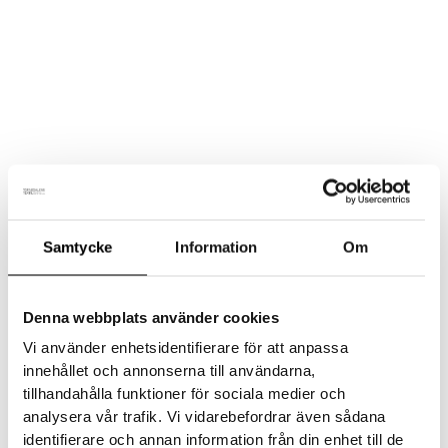
179
kr
inkl. moms
Merinoullsstrumpor i neutral färg som passar till det
mesta. Sömlöst tåparti minskar risken för skav.
Merinoullet som material andas, är mjukt och lagom varmt
samt håller fötterna torra hela dagen.
Storlek - Strumpor Vuxen
Samtycke
Information
Om
Lägg till i varukorg
Denna webbplats använder cookies
Vi använder enhetsidentifierare för att anpassa
Artikelnr:
N/A
Kategori:
Strumpor
innehållet och annonserna till användarna,
tillhandahålla funktioner för sociala medier och
analysera vår trafik. Vi vidarebefordrar även sådana
identifierare och annan information från din enhet till de