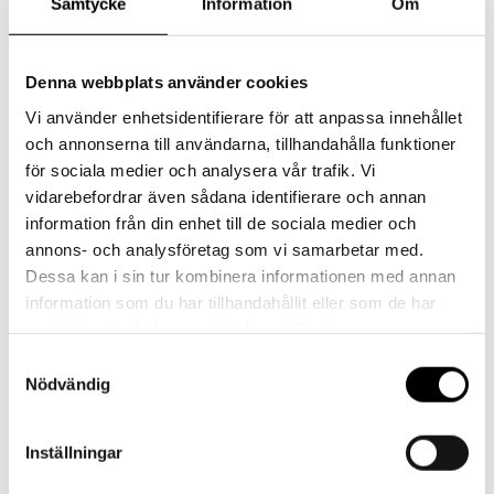
Samtycke
Information
Om
/
Mjuk
Vit
Denna webbplats använder cookies
2-
Beskrivning
Vi använder enhetsidentifierare för att anpassa innehållet
pack
och annonserna till användarna, tillhandahålla funktioner
Ytterligare information
för sociala medier och analysera vår trafik. Vi
mängd
vidarebefordrar även sådana identifierare och annan
Tillverkade i Finland som alla våra produkter och på den enda
information från din enhet till de sociala medier och
sockfabriken i Europa som använder
NATIVA-merinoull
.
annons- och analysföretag som vi samarbetar med.
Dessa kan i sin tur kombinera informationen med annan
NATIVA-merinoull stödjer människor, djur och natur.
information som du har tillhandahållit eller som de har
samlat in när du har använt deras tjänster.
62% Ull – Merino
Samtyckesval
NATIVA
Nödvändig
36% Polyamid
2% Elastaan
Inställningar
Bra att veta: