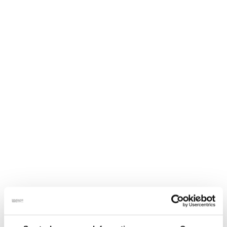
/ Mjuk Vit 2-pack
Strumpor
Merinoullsstrumpor – Ankel / Mjuk Vit 2-pack
159
kr
inkl. moms
Två par mjuk vita ankelstrumpor. Merinoull som material
andas, är mjukt och lagom varmt samt håller fötterna torra.
Storlek - Strumpor Vuxen
Merinoullsstrumpor
Lägg till i varukorg
-
Ankel
Artikelnr:
N/A
Kategori:
Strumpor