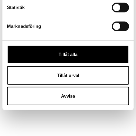
vi förespråkar en förtvätt innan
Statistik
merinoullsstrumporna tas i bruk.
oftast räcker det med endast vädring.
Marknadsföring
max 40 grader och fintvätt.
använd så låg centrifugering som möjligt.
användning av tvättpåsar sliter mindre på
produkterna.
Tillåt alla
använd inte blek- eller sköljmedel.
körs ej i torktumlare eller torkprogram.
Tillåt urval
strumporna krymper i tvätten, stretcha och dra
till dem till ursprunglig storlek efter tvätt.
Avvisa
Relaterade produkter