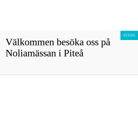
Fraktfritt vid köp över 1800 sek!
Avfärda
Hoppa
Presentkort
till
STÄNG
Välkommen besöka oss på
innehåll
Barn
Noliamässan i Piteå
Vuxen