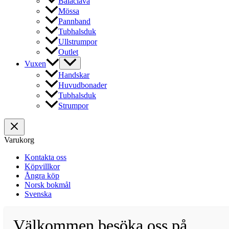
Balaclava
Mössa
Pannband
Tubhalsduk
Ullstrumpor
Outlet
Vuxen
Handskar
Huvudbonader
Tubhalsduk
Strumpor
Varukorg
Kontakta oss
Köpvillkor
Ångra köp
Norsk bokmål
Svenska
Välkommen besöka oss på