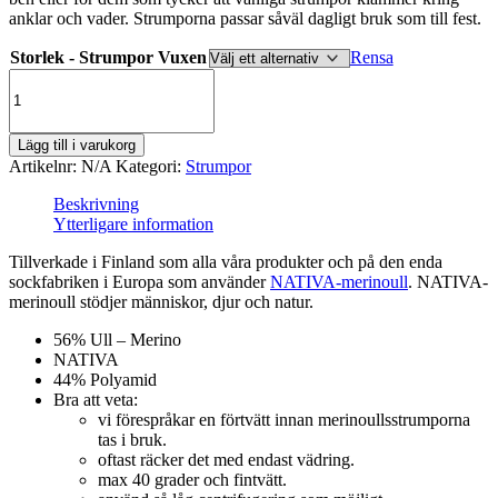
anklar och vader. Strumporna passar såväl dagligt bruk som till fest.
Storlek - Strumpor Vuxen
Rensa
Merinoullsstrumpor
med
lös
resår
Lägg till i varukorg
/
Artikelnr:
N/A
Kategori:
Strumpor
Grå
mängd
Beskrivning
Ytterligare information
Tillverkade i Finland som alla våra produkter och på den enda
sockfabriken i Europa som använder
NATIVA-merinoull
. NATIVA-
merinoull stödjer människor, djur och natur.
56% Ull – Merino
NATIVA
44% Polyamid
Bra att veta:
vi förespråkar en förtvätt innan merinoullsstrumporna
tas i bruk.
oftast räcker det med endast vädring.
max 40 grader och fintvätt.