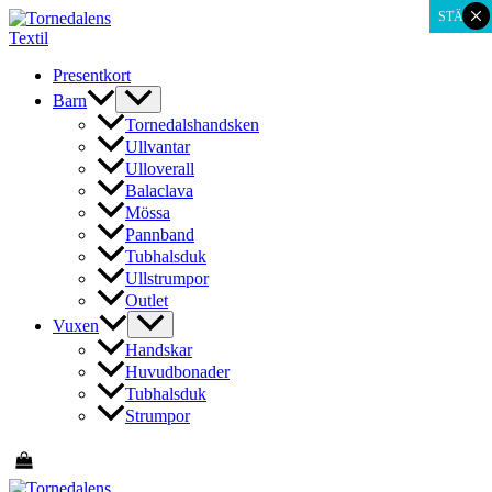
×
Hoppa
STÄNG
till
innehåll
Presentkort
Barn
Tornedalshandsken
Ullvantar
Ulloverall
Balaclava
Mössa
Pannband
Tubhalsduk
Ullstrumpor
Outlet
Vuxen
Handskar
Huvudbonader
Tubhalsduk
Strumpor