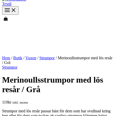
Hem
/
Butik
/
Vuxen
/
Strumpor
/ Merinoullsstrumpor med lös resår
/ Grå
Strumpor
Merinoullsstrumpor med lös
resår / Grå
119
kr
inkl. moms
Strumpor med lös resår passar bäst för dem som har svullnad kring
ben eller för dem som tycker att vanliga strumpor klämmer kring