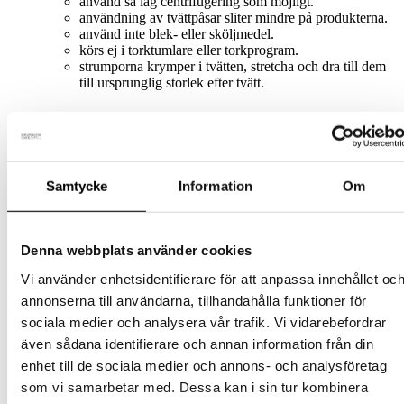
använd så låg centrifugering som möjligt.
användning av tvättpåsar sliter mindre på produkterna.
använd inte blek- eller sköljmedel.
körs ej i torktumlare eller torkprogram.
strumporna krymper i tvätten, stretcha och dra till dem
till ursprunglig storlek efter tvätt.
Storlek - Strumpor
36-38, 39-41, 40-42, 43-45, 35-38, 39-42,
Vuxen
43-46
Samtycke
Information
Om
Relaterade produkter
Denna webbplats använder cookies
Strumpor
Vi använder enhetsidentifierare för att anpassa innehållet oc
Merinoullsstrumpor –
annonserna till användarna, tillhandahålla funktioner för
Vandringsstrumpor 43-46
sociala medier och analysera vår trafik. Vi vidarebefordrar
även sådana identifierare och annan information från din
Den
259
kr
Välj alternativ
inkl. moms
enhet till de sociala medier och annons- och analysföretag
här
som vi samarbetar med. Dessa kan i sin tur kombinera
produkten
Strumpor