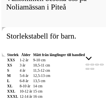
Noliamässan i Piteå
Storlekstabell för barn.
Storlek
Ålder
Mått från långfinger till handled
Rulla
XXS
1-2 år
9-10 cm
till
XS
3 år
10,5-11 cm
toppen
S
4 år
11,5-12 cm
M
5-6 år
12,5-13 cm
L
6-8 år
13,5 cm
XL
8-10 år
14 cm
XXL
10-12 år
15 cm
XXXL
12-14 år
16 cm