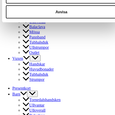
varianter.
Barn
De
olika
Tornedalshandsken
Avvisa
alternativen
Ullvantar
kan
Ulloverall
väljas
Balaclava
på
Mössa
produktsidan
Pannband
Tubhalsduk
Ullstrumpor
Outlet
Vuxen
Handskar
Huvudbonader
Tubhalsduk
Strumpor
Presentkort
Barn
Tornedalshandsken
Ullvantar
Ulloverall