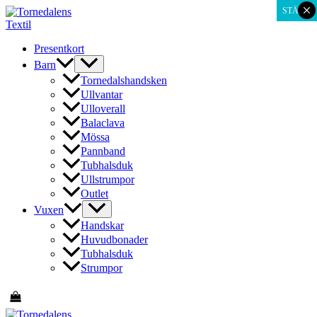
×
Hoppa
STÄNG
till
innehåll
Presentkort
Barn
Tornedalshandsken
Ullvantar
Ulloverall
Balaclava
Mössa
Pannband
Tubhalsduk
Ullstrumpor
Outlet
Vuxen
Handskar
Huvudbonader
Tubhalsduk
Strumpor