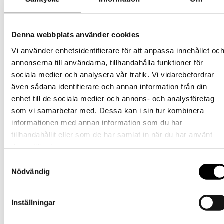
här
produkten
Handskar
har
flera
Ullvante Vuxen Svart (100%
Denna webbplats använder cookies
varianter.
Merinoull)
De
Vi använder enhetsidentifierare för att anpassa innehållet oc
olika
annonserna till användarna, tillhandahålla funktioner för
alternativen
Den
219
kr
Välj alternativ
inkl. moms
sociala medier och analysera vår trafik. Vi vidarebefordrar
kan
här
väljas
produkten
Handskar
även sådana identifierare och annan information från din
på
har
enhet till de sociala medier och annons- och analysföretag
produktsidan
flera
Tumvantar Herr – Svart
som vi samarbetar med. Dessa kan i sin tur kombinera
varianter.
De
informationen med annan information som du har
Den
895
kr
Välj alternativ
inkl. moms
olika
tillhandahållit eller som de har samlat in när du har använt
här
alternativen
produkten
deras tjänster.
kan
har
Handskar
väljas
Samtyckesval
flera
på
Nödvändig
varianter.
Dubbel Merinoullvante Vuxen
produktsidan
De
Senapsgul (100% Merinoull)
olika
alternativen
Inställningar
kan
Den
319
kr
Välj alternativ
inkl. moms
väljas
här