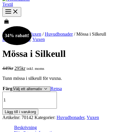
Hem
/
Butik
/
Vuxen
/
Huvudbonader
/ Mössa i Silkeull
34% rabatt!
Huvudbonader
,
Vuxen
Mössa i Silkeull
Det
Det
449
kr
295
kr
inkl. moms
ursprungliga
nuvarande
Tunn mössa i silkeull för vuxna.
priset
priset
var:
är:
Färg
Rensa
449kr.
295kr.
Mössa
i
Silkeull
mängd
Lägg till i varukorg
Artikelnr:
70142
Kategorier:
Huvudbonader
,
Vuxen
Beskrivning