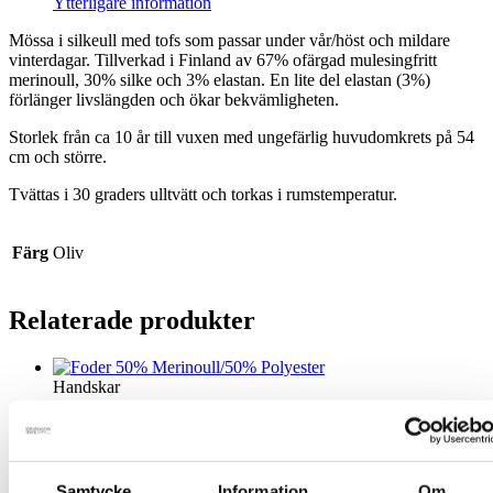
Ytterligare information
Mössa i silkeull med tofs som passar under vår/höst och mildare
vinterdagar. Tillverkad i Finland av 67% ofärgad mulesingfritt
merinoull, 30% silke och 3% elastan. En lite del elastan (3%)
förlänger livslängden och ökar bekvämligheten.
Storlek från ca 10 år till vuxen med ungefärlig huvudomkrets på 54
cm och större.
Tvättas i 30 graders ulltvätt och torkas i rumstemperatur.
Färg
Oliv
Relaterade produkter
Handskar
Foder 50% Merinoull/50% Polyester
Den
239
kr
Välj alternativ
inkl. moms
Samtycke
Information
Om