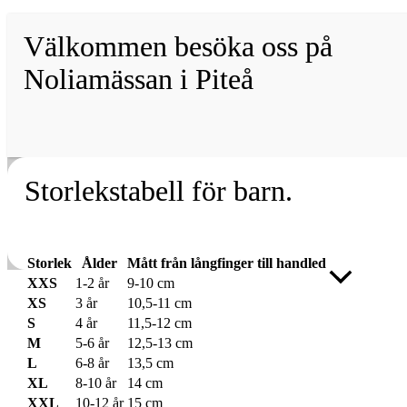
Välkommen besöka oss på
Noliamässan i Piteå
Storlekstabell för barn.
Storlek
Ålder
Mått från långfinger till handled
Rulla
XXS
1-2 år
9-10 cm
till
XS
3 år
10,5-11 cm
toppen
S
4 år
11,5-12 cm
M
5-6 år
12,5-13 cm
L
6-8 år
13,5 cm
XL
8-10 år
14 cm
XXL
10-12 år
15 cm