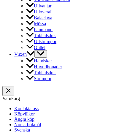
Ullvantar
Ulloverall
Balaclava
Mössa
Pannband
Tubhalsduk
Ullstrumpor
Outlet
Vuxen
Handskar
Huvudbonader
Tubhalsduk
Strumpor
Varukorg
Kontakta oss
Köpvillkor
Ångra köp
Norsk bokmål
Svenska