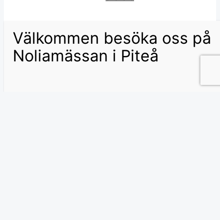
Välkommen besöka oss på
Noliamässan i Piteå
Storlekstabell för barn.
Storlek
Ålder
Mått från långfinger till handled
XXS
1-2 år
9-10 cm
XS
3 år
10,5-11 cm
S
4 år
11,5-12 cm
M
5-6 år
12,5-13 cm