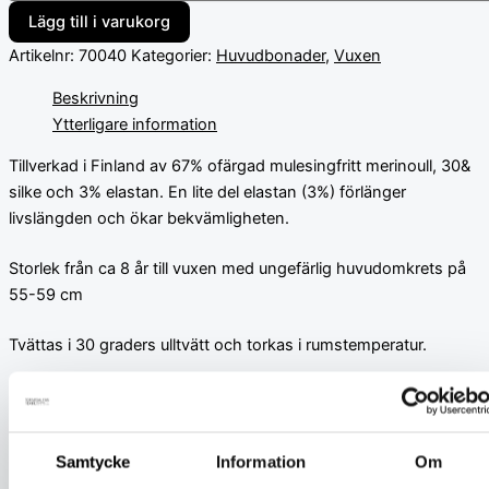
Lägg till i varukorg
Artikelnr:
70040
Kategorier:
Huvudbonader
,
Vuxen
Beskrivning
Ytterligare information
Tillverkad i Finland av 67% ofärgad mulesingfritt merinoull, 30&
silke och 3% elastan. En lite del elastan (3%) förlänger
livslängden och ökar bekvämligheten.
Storlek från ca 8 år till vuxen med ungefärlig huvudomkrets på
55-59 cm
Tvättas i 30 graders ulltvätt och torkas i rumstemperatur.
Färg
Beige
Samtycke
Information
Om