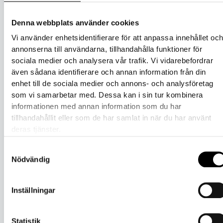
Relaterade produkter
Denna webbplats använder cookies
Handskar
Vi använder enhetsidentifierare för att anpassa innehållet oc
annonserna till användarna, tillhandahålla funktioner för
Tornedalshandsken Vuxen Svart
sociala medier och analysera vår trafik. Vi vidarebefordrar
även sådana identifierare och annan information från din
enhet till de sociala medier och annons- och analysföretag
419
kr
Välj alternativ
inkl. moms
34% rabatt!
som vi samarbetar med. Dessa kan i sin tur kombinera
informationen med annan information som du har
Huvudbonader
tillhandahållit eller som de har samlat in när du har använt
deras tjänster.
Mössa i Silkeull
Samtyckesval
449
kr
295
kr
Välj alternativ
inkl. moms
Nödvändig
Handskar
Inställningar
Fingervante Vuxen Svart (100%
Merinoull)
Statistik