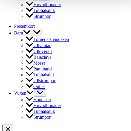
Huvudbonader
Tubhalsduk
Strumpor
Presentkort
Barn
Tornedalshandsken
Ullvantar
Ulloverall
Balaclava
Mössa
Pannband
Tubhalsduk
Ullstrumpor
Outlet
Vuxen
Handskar
Huvudbonader
Tubhalsduk
Strumpor