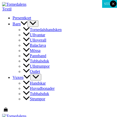
×
Hoppa
STÄNG
till
innehåll
Presentkort
Barn
Tornedalshandsken
Ullvantar
Ulloverall
Balaclava
Mössa
Pannband
Tubhalsduk
Ullstrumpor
Outlet
Vuxen
Handskar
Huvudbonader
Tubhalsduk
Strumpor