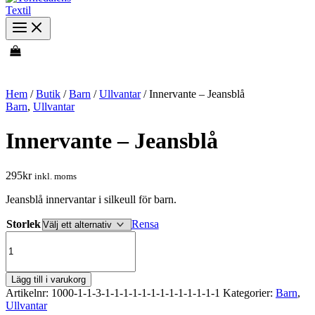
Hem
/
Butik
/
Barn
/
Ullvantar
/ Innervante – Jeansblå
Barn
,
Ullvantar
Innervante – Jeansblå
295
kr
inkl. moms
Jeansblå innervantar i silkeull för barn.
Storlek
Rensa
Innervante
-
Jeansblå
mängd
Lägg till i varukorg
Artikelnr:
1000-1-1-3-1-1-1-1-1-1-1-1-1-1-1-1-1
Kategorier:
Barn
,
Ullvantar