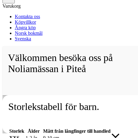
Varukorg
Kontakta oss
Köpvillkor
Ångra köp
Norsk bokmål
Svenska
Välkommen besöka oss på
Noliamässan i Piteå
Storlekstabell för barn.
Storlek
Ålder
Mått från långfinger till handled
Rulla
XXS
1-2 år
9-10 cm