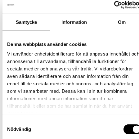
Relaterade produkter
Samtycke
Information
Om
Barn
Denna webbplats använder cookies
Ullvante – Rosa
Vi använder enhetsidentifierare för att anpassa innehållet oc
Den
209
kr
Välj alternativ
annonserna till användarna, tillhandahålla funktioner för
inkl. moms
här
sociala medier och analysera vår trafik. Vi vidarebefordrar
produkten
Barn
även sådana identifierare och annan information från din
har
flera
enhet till de sociala medier och annons- och analysföretag
Tornedalshandsken – Ljung
varianter.
som vi samarbetar med. Dessa kan i sin tur kombinera
De
Den
389
kr
Välj alternativ
informationen med annan information som du har
inkl. moms
olika
27% rabatt!
här
alternativen
tillhandahållit eller som de har samlat in när du har använt
produkten
Barn
kan
deras tjänster.
har
väljas
flera
Ulloverall – Rosa och Vit
på
Samtyckesval
varianter.
produktsidan
Nödvändig
De
Det
Det
Den
995
kr
729
kr
Välj alternativ
inkl. moms
olika