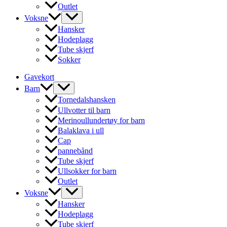
Outlet
Voksne
Hansker
Hodeplagg
Tube skjerf
Sokker
Gavekort
Barn
Tornedalshansken
Ullvotter til barn
Merinoullundertøy for barn
Balaklava i ull
Cap
pannebånd
Tube skjerf
Ullsokker for barn
Outlet
Voksne
Hansker
Hodeplagg
Tube skjerf