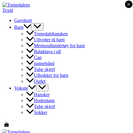
×
Hopp
rett
til
Gavekort
innholdet
Barn
Tornedalshansken
Ullvotter til barn
Merinoullundertøy for barn
Balaklava i ull
Cap
pannebånd
Tube skjerf
Ullsokker for barn
Outlet
Voksne
Hansker
Hodeplagg
Tube skjerf
Sokker