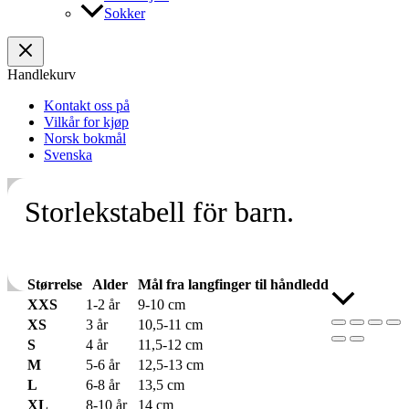
Sokker
Handlekurv
Kontakt oss på
Vilkår for kjøp
Norsk bokmål
Svenska
Storlekstabell för barn.
Størrelse
Alder
Mål fra langfinger til håndledd
Skroll
XXS
1-2 år
9-10 cm
til
XS
3 år
10,5-11 cm
toppen
S
4 år
11,5-12 cm
M
5-6 år
12,5-13 cm
L
6-8 år
13,5 cm
XL
8-10 år
14 cm