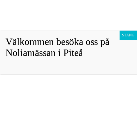
Fraktfritt vid köp över 1800 sek!
Avfärda
Hoppa
Presentkort
till
STÄNG
Välkommen besöka oss på
innehåll
Barn
Noliamässan i Piteå
Vuxen