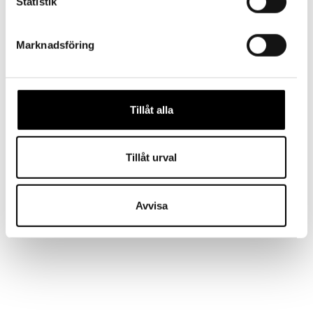
Statistik
56% Ull – Merino
NATIVA
43% Polyamid
Marknadsföring
1% Elastaan
Bra att veta:
vi förespråkar en förtvätt innan
Tillåt alla
merinoullsstrumporna tas i bruk.
oftast räcker det med endast vädring.
Tillåt urval
max 40 grader och fintvätt.
använd så låg centrifugering som möjligt.
Avvisa
användning av tvättpåsar sliter mindre på
produkterna.
använd inte blek- eller sköljmedel.
körs ej i torktumlare eller torkprogram.
strumporna krymper i tvätten, stretcha och dra
till dem till ursprunglig storlek efter tvätt.