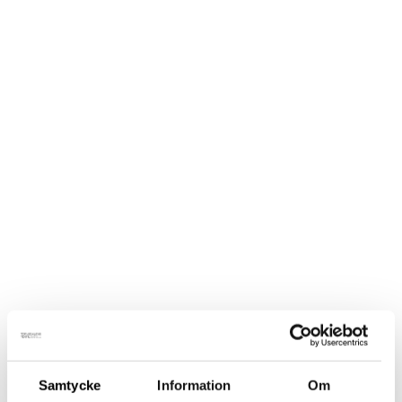
Hem
/
Butik
/
Barn
/
Ullstrumpor
/ Merinoullsstrumpor –
Tennisstrumpor / Svart
Ullstrumpor
Merinoullsstrumpor – Tennisstrumpor / Svart
149
kr
inkl. moms
Tunna merinoullsstrumpor med mycket ull till vardagens alla
bestyr som håller barnens fötter och tår varma året runt.
Normallångt skaft och sitter ordentligt på plats även vid
hårdare lekar. Merinoullet andas och hjälper till att hålla
fötterna torra hela dagen.
Storlek - Strumpor
Samtycke
Information
Om