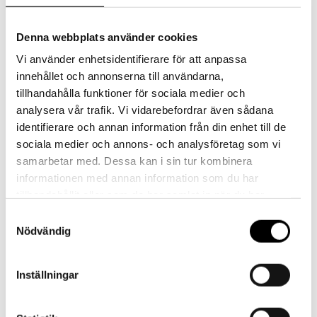
Denna webbplats använder cookies
Merinoullsstrumpor
Lägg till i varukorg
Vi använder enhetsidentifierare för att anpassa
-
innehållet och annonserna till användarna,
Tennisstrumpor
tillhandahålla funktioner för sociala medier och
Artikelnr:
N/A
Kategori:
Ullstrumpor
/
analysera vår trafik. Vi vidarebefordrar även sådana
identifierare och annan information från din enhet till de
Svart
sociala medier och annons- och analysföretag som vi
mängd
samarbetar med. Dessa kan i sin tur kombinera
Beskrivning
informationen med annan information som du har
tillhandahållit eller som de har samlat in när du har
Ytterligare information
använt deras tjänster.
Samtyckesval
Nödvändig
Tillverkade i Finland som alla våra produkter och på den enda
sockfabriken i Europa som använder
NATIVA-merinoull
.
Inställningar
NATIVA-merinoull stödjer människor, djur och natur.