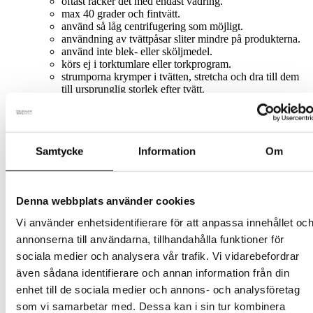
oftast räcker det med endast vädring.
max 40 grader och fintvätt.
använd så låg centrifugering som möjligt.
användning av tvättpåsar sliter mindre på produkterna.
använd inte blek- eller sköljmedel.
körs ej i torktumlare eller torkprogram.
strumporna krymper i tvätten, stretcha och dra till dem
till ursprunglig storlek efter tvätt.
Storlek - Strumpor
22-24, 25-27, 28-30, 31-33, 34-36
Samtycke
Information
Om
Relaterade produkter
Denna webbplats använder cookies
Ullstrumpor
Vi använder enhetsidentifierare för att anpassa innehållet oc
Merinoullsstrumpor – Tvättbjörn /
annonserna till användarna, tillhandahålla funktioner för
sociala medier och analysera vår trafik. Vi vidarebefordrar
Grå
även sådana identifierare och annan information från din
Den
129
kr
Välj alternativ
enhet till de sociala medier och annons- och analysföretag
inkl. moms
här
som vi samarbetar med. Dessa kan i sin tur kombinera