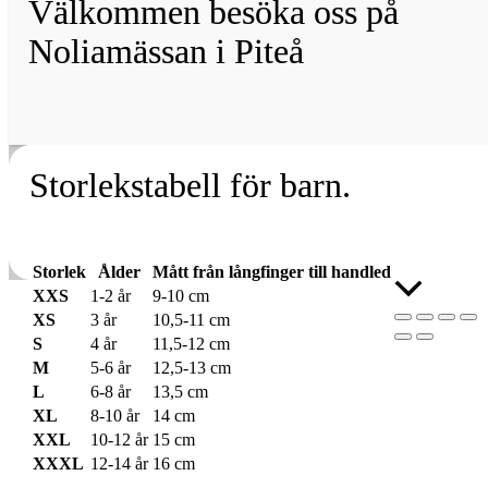
Välkommen besöka oss på
Noliamässan i Piteå
Storlekstabell för barn.
Storlek
Ålder
Mått från långfinger till handled
Rulla
XXS
1-2 år
9-10 cm
till
XS
3 år
10,5-11 cm
toppen
S
4 år
11,5-12 cm
M
5-6 år
12,5-13 cm
L
6-8 år
13,5 cm
XL
8-10 år
14 cm
XXL
10-12 år
15 cm
XXXL
12-14 år
16 cm