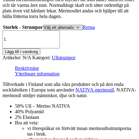
och tår varma året runt. Normallångt skaft och sitter ordentligt på
plats även vid hårdare lekar. Merinoullet andas och hjälper till att
hålla fötterna torra hela dagen.
Storlek - Strumpor
Rensa
Merinoullsstrumpor
-
Kanin
/
Lägg till i varukorg
Blå
Artikelnr:
N/A
Kategori:
Ullstrumpor
mängd
Beskrivning
Ytterligare information
Tillverkade i Finland som alla våra produkter och på den enda
sockfabriken i Europa som använder
NATIVA-merinoull
. NATIVA-
merinoull stödjer människor, djur och natur.
58% Ull – Merino NATIVA
40% Polyamid
2% Elastaan
Bra att veta:
vi förespråkar en förtvätt innan merinoullsstrumporna
tas i bruk.