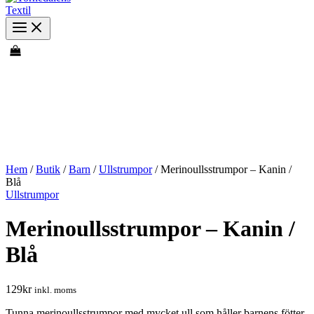
Hem
/
Butik
/
Barn
/
Ullstrumpor
/ Merinoullsstrumpor – Kanin /
Blå
Ullstrumpor
Merinoullsstrumpor – Kanin /
Blå
129
kr
inkl. moms
Tunna merinoullsstrumpor med mycket ull som håller barnens fötter