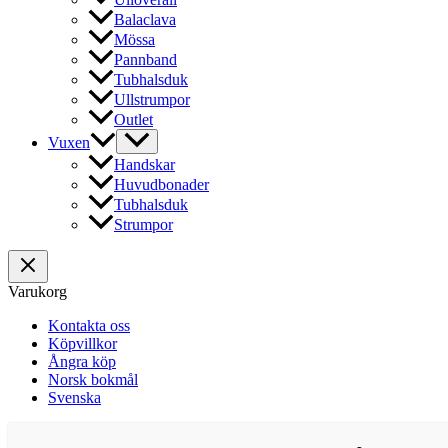
Balaclava
Mössa
Pannband
Tubhalsduk
Ullstrumpor
Outlet
Vuxen
Handskar
Huvudbonader
Tubhalsduk
Strumpor
Varukorg
Kontakta oss
Köpvillkor
Ångra köp
Norsk bokmål
Svenska