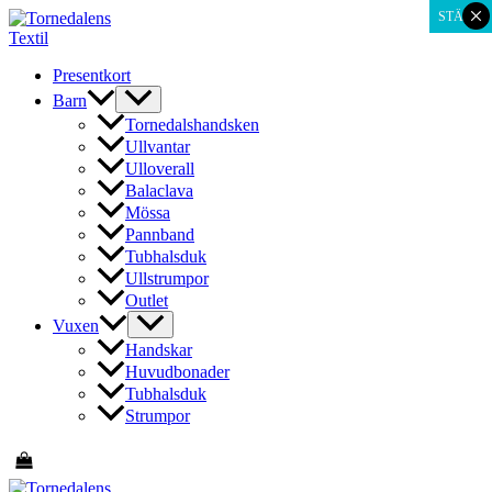
×
Hoppa
STÄNG
till
innehåll
Presentkort
Barn
Tornedalshandsken
Ullvantar
Ulloverall
Balaclava
Mössa
Pannband
Tubhalsduk
Ullstrumpor
Outlet
Vuxen
Handskar
Huvudbonader
Tubhalsduk
Strumpor