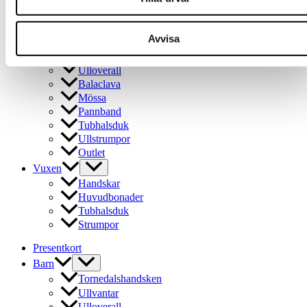
produktsidan
flera
Presentkort
varianter.
Barn
De
Avvisa
olika
Tornedalshandsken
alternativen
Ullvantar
kan
Ulloverall
väljas
Balaclava
på
Mössa
produktsidan
Pannband
Tubhalsduk
Ullstrumpor
Outlet
Vuxen
Handskar
Huvudbonader
Tubhalsduk
Strumpor
Presentkort
Barn
Tornedalshandsken
Ullvantar
Ulloverall