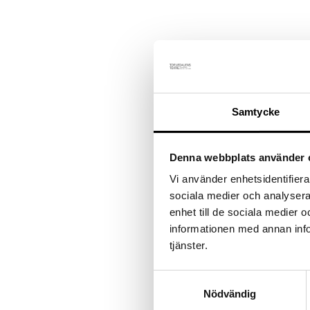
Balaclavan andas, är varm och passar för känslig hy, den har en lån
Materialet är av Öko-tex-märkt ofärgad fårull. Fodret är av ofärg
Ulltvätt i 30 grader.
Samtycke
Storlek/Huvudets omkrets/Uppskattad ålder
Denna webbplats använder 
0 = ungefär 45-46 cm = 0-1 år
Vi använder enhetsidentifierar
sociala medier och analysera 
1 = ungefär 47-48 cm = 1 år
enhet till de sociala medier
informationen med annan infor
2 = ungefär 49-51 cm = 2-4 år
tjänster.
Samtyckesval
3 = ungefär 52-53 cm = 5-10 år
Nödvändig