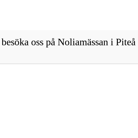
Fraktfritt vid köp över 1800 sek!
Avfärda
esöka oss på Noliamässan i Piteå
Hem
/
Butik
/
Barn
/
Balacla
Balaclava
Balaclava – Mörk Ljung
419
kr
inkl. moms