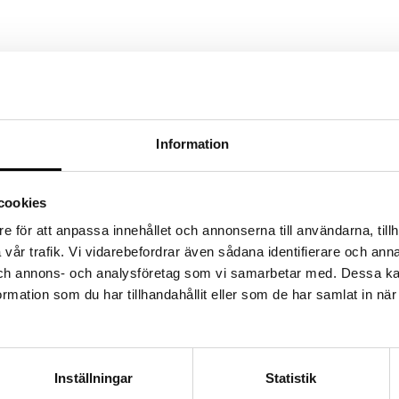
g bakdel och högst uppe på mössan sitter ett band med reflex.
ad Öko-tex och GOTS ekologisk bomull.
Information
cookies
e för att anpassa innehållet och annonserna till användarna, tillh
vår trafik. Vi vidarebefordrar även sådana identifierare och anna
 och annons- och analysföretag som vi samarbetar med. Dessa ka
mation som du har tillhandahållit eller som de har samlat in nä
Inställningar
Statistik