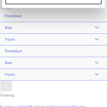
olika
har
produktsidan
alternativen
flera
kan
varianter.
Presentkort
väljas
De
Barn
på
olika
produktsidan
alternativen
Vuxen
kan
väljas
Presentkort
på
Barn
produktsidan
Vuxen
Varukorg
Kontakta oss
Köpvillkor
Ångra köp
Norsk bokmål
Svenska