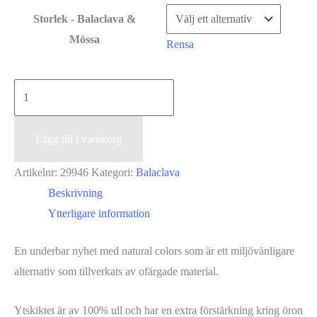
Storlek - Balaclava &
Mössa
Rensa
Balaclava
-
Naturvit
Lägg till i varukorg
mängd
Artikelnr:
29946
Kategori:
Balaclava
Beskrivning
Ytterligare information
En underbar nyhet med natural colors som är ett miljövänligare
alternativ som tillverkats av ofärgade material.
Ytskiktet är av 100% ull och har en extra förstärkning kring öron