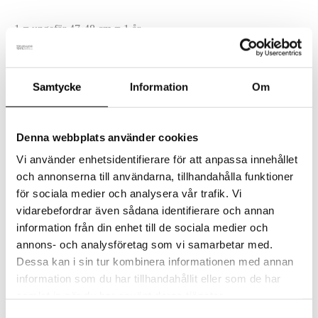
1 = ungefär 47-48 cm = 1 år
2 = ungefär 49-51 cm = 2-4 år
Samtycke
Information
Om
3 = ungefär 52-53 cm = 5-10 år
Denna webbplats använder cookies
Tillverkad i Finland som alla våra produkter.
Vi använder enhetsidentifierare för att anpassa innehållet
Storlek -
Storlek 0 (0-1 år), Storlek 1 (1 år),
och annonserna till användarna, tillhandahålla funktioner
för sociala medier och analysera vår trafik. Vi
Balaclava &
Storlek 2 (2-4 år), Storlek 3 (5-10 år)
vidarebefordrar även sådana identifierare och annan
Mössa
information från din enhet till de sociala medier och
Relaterade produkter
annons- och analysföretag som vi samarbetar med.
Dessa kan i sin tur kombinera informationen med annan
information som du har tillhandahållit eller som de har
Balaclava
samlat in när du har använt deras tjänster.
Balaclava i merinoull – Mint
Samtyckesval