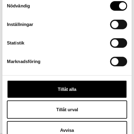
Den
549
kr
Välj alternativ
inkl. moms
Nödvändig
här
produkten
Balaclava
Inställningar
har
Tunn Balaclava – Ockra
flera
Den
319
kr
Välj alternativ
inkl. moms
Statistik
varianter.
här
De
produkten
Balaclava
Marknadsföring
olika
har
Balaclava – Blå
alternativen
flera
Den
419
kr
Välj alternativ
inkl. moms
kan
varianter.
här
Tillåt alla
väljas
De
produkten
Balaclava
på
olika
har
Tunn Balaclava – Svart
produktsidan
alternativen
flera
Den
319
kr
Välj alternativ
Tillåt urval
inkl. moms
kan
varianter.
här
väljas
De
produkten
Avvisa
på