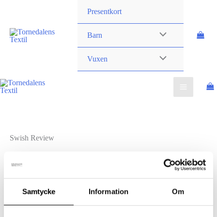
Hoppa
STÄNG
Presentkort
till
innehåll
Barn
Vuxen
Swish Review
Tack för att du väljer att betala med
Samtycke
Information
Om
Swish!