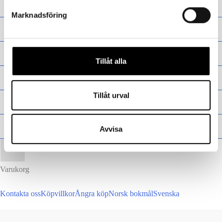
Presentkort
Marknadsföring
Barn
Vuxen
Tillåt alla
Presentkort
Tillåt urval
Barn
Vuxen
Avvisa
Varukorg
Kontakta oss
Köpvillkor
Ångra köp
Norsk bokmål
Svenska