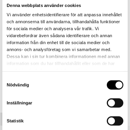
Denna webbplats använder cookies
1
Vi använder enhetsidentifierare för att anpassa innehållet
och annonserna till användarna, tillhandahålla funktioner
för sociala medier och analysera vår trafik. Vi
Vänligen öppna
i din mobil för att betala
vidarebefordrar även sådana identifierare och annan
fakturan.
information från din enhet till de sociala medier och
annons- och analysföretag som vi samarbetar med.
2
Dessa kan i sin tur kombinera informationen med annan
information som du har tillhandahållit eller som de har
När du gjort din betalning kan du kolla status på fakturan
samlat in när du har använt deras tjänster.
genom att
klicka här!
Samtyckesval
Nödvändig
Inställningar
Statistik