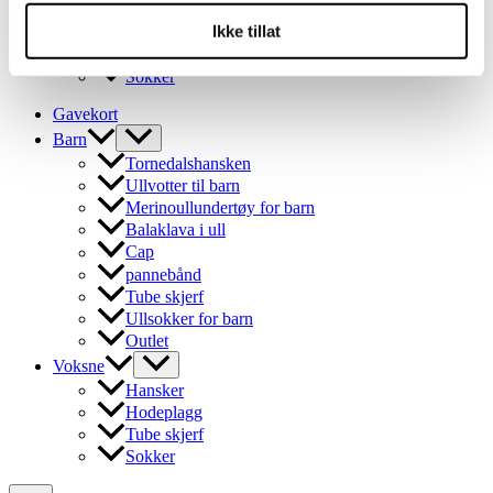
Hansker
Ikke tillat
Hodeplagg
Tube skjerf
Sokker
Gavekort
Barn
Tornedalshansken
Ullvotter til barn
Merinoullundertøy for barn
Balaklava i ull
Cap
pannebånd
Tube skjerf
Ullsokker for barn
Outlet
Voksne
Hansker
Hodeplagg
Tube skjerf
Sokker