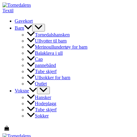
Hopp
rett
til
Gavekort
innholdet
Barn
Tornedalshansken
Ullvotter til barn
Merinoullundertøy for barn
Balaklava i ull
Cap
pannebånd
Tube skjerf
Ullsokker for barn
Outlet
Voksne
Hansker
Hodeplagg
Tube skjerf
Sokker