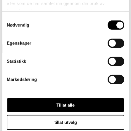
eller som de har samlet inn gjennom din bruk av
2
tjenestene deres.
Samtykkevalg
När du gjort din betalning kan du kolla status på fakturan
Nødvendig
genom att
klicka här!
Egenskaper
Gavekort
Statistikk
Barn
Tornedalshansken
Markedsføring
Ullvotter til barn
Merinoullundertøy for barn
Balaklava i ull
Cap
pannebånd
Tillat alle
Tube skjerf
Ullsokker for barn
Outlet
tillat utvalg
Voksne