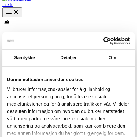
Swish-anmeldelse
Samtykke
Detaljer
Om
Tack för att du väljer att betala med
Swish!
Denne nettsiden anvender cookies
Vi bruker informasjonskapsler for å gi innhold og
annonser et personlig preg, for å levere sosiale
1
mediefunksjoner og for å analysere trafikken vår. Vi deler
dessuten informasjon om hvordan du bruker nettstedet
vårt, med partnerne våre innen sosiale medier,
Vänligen öppna
i din mobil för att betala
annonsering og analysearbeid, som kan kombinere den
fakturan.
med annen informasjon du har gjort tilgjengelig for dem,