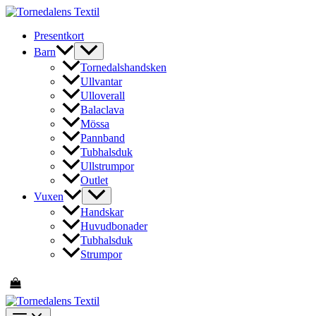
Hoppa
till
Presentkort
innehåll
Barn
Tornedalshandsken
Ullvantar
Ulloverall
Balaclava
Mössa
Pannband
Tubhalsduk
Ullstrumpor
Outlet
Vuxen
Handskar
Huvudbonader
Tubhalsduk
Strumpor