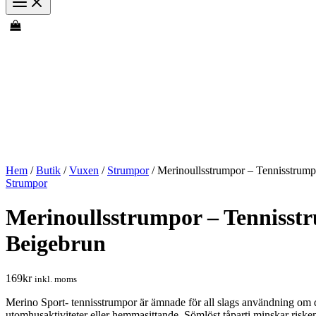
Hem
/
Butik
/
Vuxen
/
Strumpor
/ Merinoullsstrumpor – Tennisstrump
Strumpor
Merinoullsstrumpor – Tennisst
Beigebrun
169
kr
inkl. moms
Merino Sport- tennisstrumpor är ämnade för all slags användning om d
utomhusaktiviteter eller hemmasittande. Sömlöst tåparti minskar riske