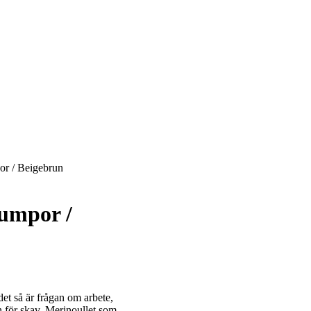
or / Beigebrun
rumpor /
et så är frågan om arbete,
n för skav. Merinoullet som