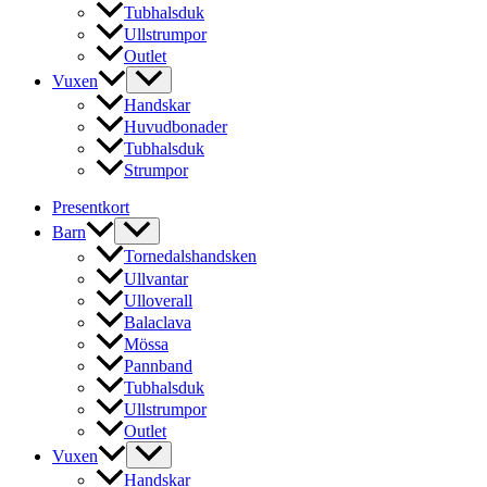
Tubhalsduk
Ullstrumpor
Outlet
Vuxen
Handskar
Huvudbonader
Tubhalsduk
Strumpor
Presentkort
Barn
Tornedalshandsken
Ullvantar
Ulloverall
Balaclava
Mössa
Pannband
Tubhalsduk
Ullstrumpor
Outlet
Vuxen
Handskar