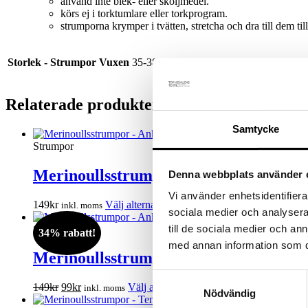
använd inte blek- eller sköljmedel.
körs ej i torktumlare eller torkprogram.
strumporna krymper i tvätten, stretcha och dra till dem till
Storlek - Strumpor Vuxen
35-38, 39-42, 43-46
Relaterade produkter
Samtycke
Strumpor
Merinoullsstrumpor – Ankel / Rosa 2-
Denna webbplats använder 
Vi använder enhetsidentifierar
Den
149
kr
Välj alternativ
inkl. moms
sociala medier och analysera 
här
produkten
till de sociala medier och a
Strumpor
34% rabatt!
har
med annan information som du 
flera
Merinoullsstrumpor – Ankel / Naturvit
varianter.
Samtyckesval
De
Det
Det
Den
149
kr
99
kr
Välj alternativ
inkl. moms
olika
Nödvändig
ursprungliga
nuvarande
här
alternativen