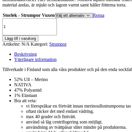
material andas, är mjukt och lagom varmt samt håller fötterna torra.
Storlek - Strumpor Vuxen
Rensa
Merinoullsstrumpor
-
Tennisstrumpor
/
Lägg till i varukorg
Beigebrun
Artikelnr:
N/A
Kategori:
Strumpor
mängd
Beskrivning
Ytterligare information
Tillverkade i Finland som alla våra produkter och på den enda sockf
52% Ull – Merino
NATIVA
47% Polyamid
1% Elastaan
Bra att veta:
vi förespråkar en förtvätt innan merinoullsstrumporna tas 
oftast räcker det med endast vädring.
max 40 grader och fintvätt.
använd så låg centrifugering som möjligt.
användning av tvättpåsar sliter mindre på produkterna.