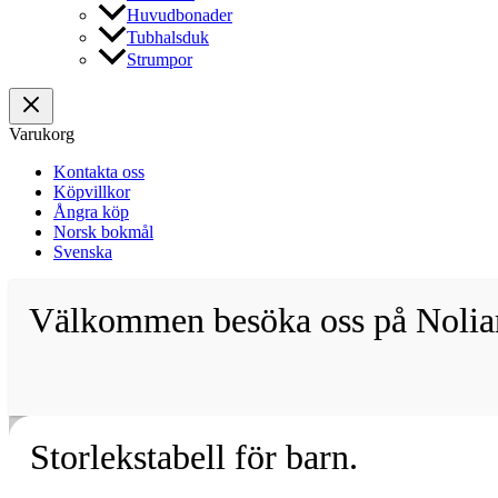
Huvudbonader
Tubhalsduk
Strumpor
Varukorg
Kontakta oss
Köpvillkor
Ångra köp
Norsk bokmål
Svenska
Välkommen besöka oss på Noliam
Storlekstabell för barn.