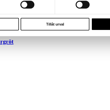
/ Svart
Tillåt urval
ärgröt