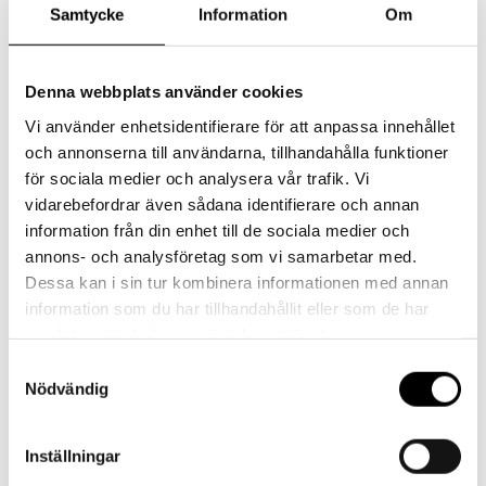
Samtycke
Information
Om
Stl. 3 (5-8 år och 16,5 cm)
Tvättas i 30 graders ulltvätt och torkas i rumstemperatur.
Denna webbplats använder cookies
Vi använder enhetsidentifierare för att anpassa innehållet
1 (1-2 år), 2 (2-5 år), 3 (5-8 år)
Storlek
och annonserna till användarna, tillhandahålla funktioner
för sociala medier och analysera vår trafik. Vi
Relaterade produkter
vidarebefordrar även sådana identifierare och annan
information från din enhet till de sociala medier och
annons- och analysföretag som vi samarbetar med.
Barn
Dessa kan i sin tur kombinera informationen med annan
Ullvante – Rosa
information som du har tillhandahållit eller som de har
Den
209
kr
Välj alternativ
inkl. moms
samlat in när du har använt deras tjänster.
här
Samtyckesval
produkten
Nödvändig
Barn
har
Tornedalshandsken – Ljusrosa
flera
Den
389
kr
Välj alternativ
Inställningar
inkl. moms
varianter.
här