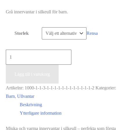
Grå innervantar i silkeull för barn.
Storlek
Rensa
Innervante
-
Grå
Lägg till i varukorg
mängd
Artikelnr:
1000-1-1-3-1-1-1-1-1-1-1-1-1-1-1-1-2
Kategorier:
Barn
,
Ullvantar
Beskrivning
Ytterligare information
Mjuka och varma innervantar i silkeull – perfekta som första