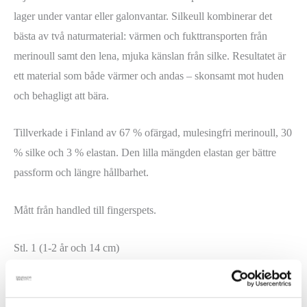
lager under vantar eller galonvantar. Silkeull kombinerar det
bästa av två naturmaterial: värmen och fukttransporten från
merinoull samt den lena, mjuka känslan från silke. Resultatet är
ett material som både värmer och andas – skonsamt mot huden
och behagligt att bära.
Tillverkade i Finland av 67 % ofärgad, mulesingfri merinoull, 30
% silke och 3 % elastan. Den lilla mängden elastan ger bättre
passform och längre hållbarhet.
Mått från handled till fingerspets.
Stl. 1 (1-2 år och 14 cm)
Stl. 2 (2-5 år och 14,5 cm)