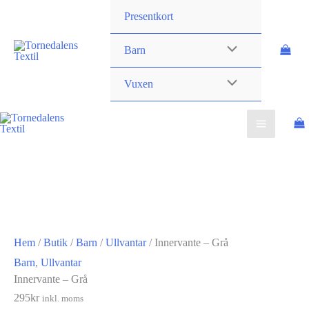
×
Hoppa
STÄNG
Presentkort
till
innehåll
Barn
Vuxen
Hem
/
Butik
/
Barn
/
Ullvantar
/ Innervante – Grå
Barn
,
Ullvantar
Innervante – Grå
295
kr
inkl. moms