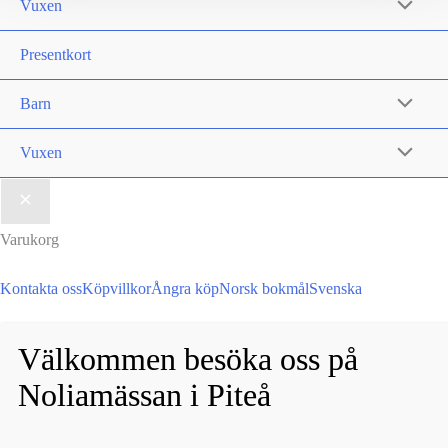
Vuxen
kan
väljas
Presentkort
på
Barn
produktsidan
Vuxen
Varukorg
Kontakta oss
Köpvillkor
Ångra köp
Norsk bokmål
Svenska
Välkommen besöka oss på
Noliamässan i Piteå