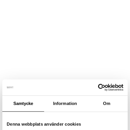
och hjälper till att hålla fötterna torra hela dagen.
Storlek - Strumpor
Merinoullsstrumpor
Lägg till i varukorg
-
Kanin
Artikelnr:
N/A
Kategori:
Ullstrumpor
/
Sand
mängd
Samtycke
Information
Om
Beskrivning
Ytterligare information
Denna webbplats använder cookies