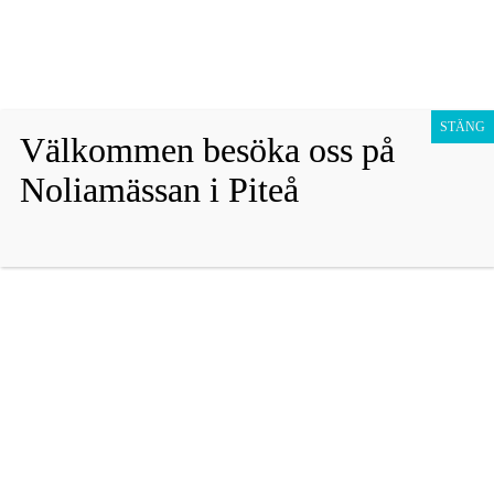
Fraktfritt vid köp över 1800 sek!
Avfärda
Hoppa
Presentkort
till
STÄNG
Välkommen besöka oss på
innehåll
Barn
Noliamässan i Piteå
Vuxen