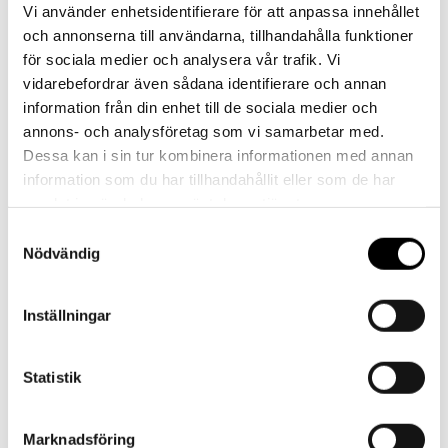
Vi använder enhetsidentifierare för att anpassa innehållet
Tillverkade i Finland som alla våra produkter och på den enda
och annonserna till användarna, tillhandahålla funktioner
sockfabriken i Europa som använder
NATIVA-merinoull
.
för sociala medier och analysera vår trafik. Vi
NATIVA-merinoull stödjer människor, djur och natur.
vidarebefordrar även sådana identifierare och annan
information från din enhet till de sociala medier och
annons- och analysföretag som vi samarbetar med.
58% Ull – Merino NATIVA
Dessa kan i sin tur kombinera informationen med annan
40% Polyamid
information som du har tillhandahållit eller som de har
2% Elastaan
samlat in när du har använt deras tjänster.
Bra att veta:
Samtyckesval
vi förespråkar en förtvätt innan
Nödvändig
merinoullsstrumporna tas i bruk.
oftast räcker det med endast vädring.
Inställningar
max 40 grader och fintvätt.
använd så låg centrifugering som möjligt.
Statistik
användning av tvättpåsar sliter mindre på
produkterna.
Marknadsföring